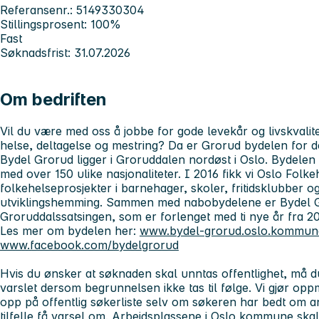
Referansenr.: 5149330304
Stillingsprosent: 100%
Fast
Søknadsfrist: 31.07.2026
Om bedriften
Vil du være med oss å jobbe for gode levekår og livskvali
helse, deltagelse og mestring? Da er Grorud bydelen for d
Bydel Grorud ligger i Groruddalen nordøst i Oslo. Bydelen
med over 150 ulike nasjonaliteter. I 2016 fikk vi Oslo Folke
folkehelseprosjekter i barnehager, skoler, fritidsklubber 
utviklingshemming. Sammen med nabobydelene er Bydel G
Groruddalssatsingen, som er forlenget med ti nye år fra 20
Les mer om bydelen her:
www.bydel-grorud.oslo.kommun
www.facebook.com/bydelgrorud
Hvis du ønsker at søknaden skal unntas offentlighet, må du
varslet dersom begrunnelsen ikke tas til følge.
Vi gjør opp
opp på offentlig søkerliste selv om søkeren har bedt om an
tilfelle få varsel om.
Arbeidsplassene i Oslo kommune skal