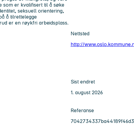
 som er kvalifisert til å søke
ntitet, seksuell orientering,
å å tilrettelegge
ud er en røykfri arbeidsplass.
Nettsted
http://www.oslo.kommune.
Sist endret
1. august 2026
Referanse
7042734337ba44189f46d3