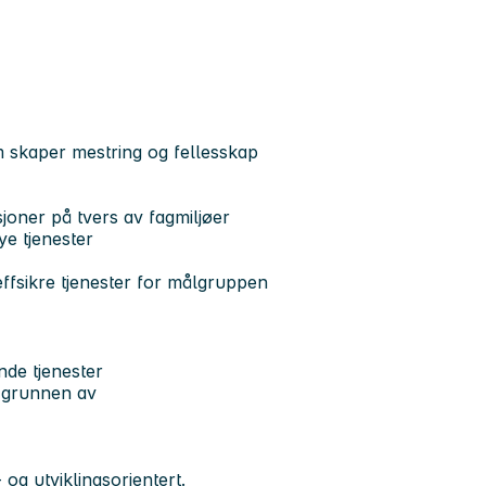
om skaper mestring og fellesskap
joner på tvers av fagmiljøer
ye tjenester
effsikre tjenester for målgruppen
ende tjenester
a grunnen av
 og utviklingsorientert.