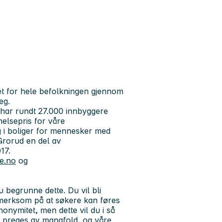
tet for hele befolkningen gjennom
eg.
 har rundt 27.000 innbyggere
helsepris for våre
og i boliger for mennesker med
rorud en del av
17.
e.no
og
 begrunne dette. Du vil bli
merksom på at søkere kan føres
onymitet, men dette vil du i så
 preges av mangfold, og våre