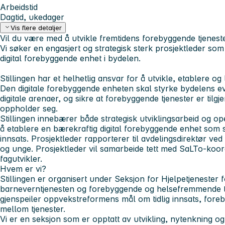
Arbeidstid
Dagtid, ukedager
Vis flere detaljer
Vil du være med å utvikle fremtidens forebyggende tjenest
Vi søker en engasjert og strategisk sterk prosjektleder som
digital forebyggende enhet i bydelen.
Stillingen har et helhetlig ansvar for å utvikle, etablere og
Den digitale forebyggende enheten skal styrke bydelens ev
digitale arenaer, og sikre at forebyggende tjenester er tilg
oppholder seg.
Stillingen innebærer både strategisk utviklingsarbeid og o
å etablere en bærekraftig digital forebyggende enhet som
innsats. Prosjektleder rapporterer til avdelingsdirektør ved
og unge. Prosjektleder vil samarbeide tett med SaLTo-koor
fagutvikler.
Hvem er vi?
Stillingen er organisert under Seksjon for Hjelpetjeneste
barneverntjenesten og forebyggende og helsefremmende tj
gjenspeiler oppvekstreformens mål om tidlig innsats, fore
mellom tjenester.
Vi er en seksjon som er opptatt av utvikling, nytenkning og