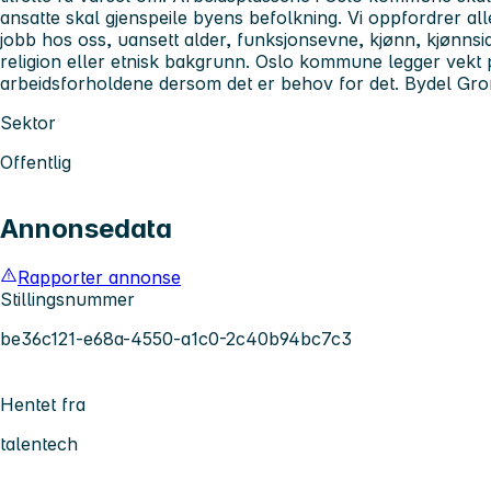
ansatte skal gjenspeile byens befolkning. Vi oppfordrer alle
jobb hos oss, uansett alder, funksjonsevne, kjønn, kjønnside
religion eller etnisk bakgrunn. Oslo kommune legger vekt p
arbeidsforholdene dersom det er behov for det. Bydel Gror
Sektor
Offentlig
Annonsedata
Rapporter annonse
Stillingsnummer
be36c121-e68a-4550-a1c0-2c40b94bc7c3
Hentet fra
talentech