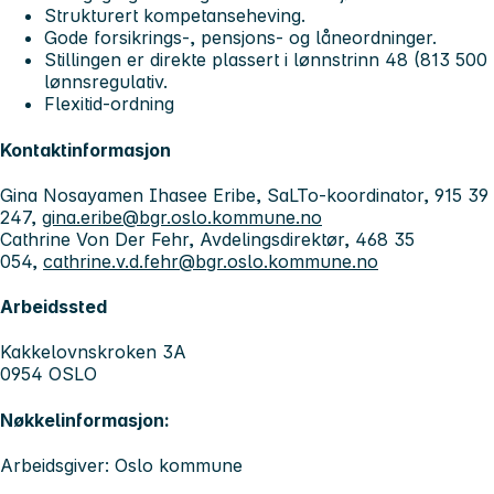
Strukturert kompetanseheving.
Gode forsikrings-, pensjons- og låneordninger.
Stillingen er direkte plassert i lønnstrinn 48 (813 5
lønnsregulativ.
Flexitid-ordning
Kontaktinformasjon
Gina Nosayamen Ihasee Eribe, SaLTo-koordinator, 915 39
247,
gina.eribe@bgr.oslo.kommune.no
Cathrine Von Der Fehr, Avdelingsdirektør, 468 35
054,
cathrine.v.d.fehr@bgr.oslo.kommune.no
Arbeidssted
Kakkelovnskroken 3A
0954 OSLO
Nøkkelinformasjon:
Arbeidsgiver: Oslo kommune