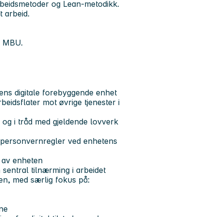
 arbeidsmetoder og Lean-metodikk.
t arbeid.
 i MBU.
lens digitale forebyggende enhet
beidsflater mot øvrige tjenester i
e og i tråd med gjeldende lovverk
g personvernregler ved enhetens
en av enheten
sentral tilnærming i arbeidet
onen, med særlig fokus på:
tene