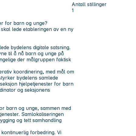
Antall stillinger
1
er for barn og unge?
 skal lede etableringen av en ny
 lede bydelens digitale satsning.
ne til å nå barn og unge på
jengelige der målgruppen faktisk
perativ koordinering, med mål om
 styrker bydelens samlede
 seksjon hjelpetjenester for barn
dinator og seksjonens
r for barn og unge, sammen med
enester. Samlokaliseringen
bygging og tett samhandling
 kontinuerlig forbedring. Vi