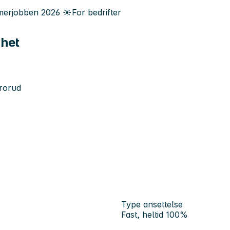
erjobben
2026
☀️
For bedrifter
nhet
Grorud
Type ansettelse
Fast, heltid 100%