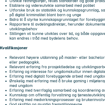
Utvikle retningslinjer, felles standarder og gode praks
Etablere og videreutvikle samarbeid med politiet
Utforske bruk av statistikk og kunnskapsgrunnlag, sa
på digital kriminalitet blant barn og unge
Bidra til å styrke kunnskapsgrunnlaget for forebygging
Rapportere til avdelingsdirektør, herunder dokumenter
utviklingsbehov
Stillingen vil kunne utvikles over tid, og både oppgav
kan endres i tråd med bydelens behov.
Kvalifikasjoner
Relevant høyere utdanning på master- eller bachelorn
eller pedagogikk.
Relevant erfaring fra prosjektledelse og utviklingsar
Erfaring og interesse for ungdomskultur innen digital
Erfaring med digitalt forebyggende arbeid med ungd
Ønskelig med erfaring med å bruke gaming i miljøtera
med ungdom
Erfaring med tverrfaglig samarbeid og koordinering
Kunnskap om offentlig forvaltning og tjenesteutviklin
Erfaring med medvirkningsprosesser og brukerinvol
God skriftlig og muntlig fremstillingsevne