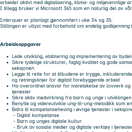
arbeider aktivt med digitalisering, klima- og miljøvennlige
I tillegg bruker vi Microsoft 365 som en naturlig del av vår
Intervjuer er planlagt gjennomført i uke 34 og 35.
Stillingen er utlyst med forbehold om endelig godkjenning
Arbeidsoppgaver
Lede utvikling, etablering og implementering av byde
Sikre tydelige strukturer, faglig kvalitet og gode samar
seksjonen
Legge til rette for at tilbudene er trygge, inkluderend
og retningslinjer for digitalt forebyggende arbeid
Ha overordnet ansvar for ivaretakelse av lovverk o
tjenester
Sikre aktiv medvirkning fra barn og unge i utvikling
Benytte og videreutvikle ung-til-ung-metodikk som en 
Bidra til kompetanseheving i øvrige tjenester i seksj
- Digital kompetanse
- Barn og unges digitale kultur
- Bruk av sosiale medier og digitale verktøy i tjenes