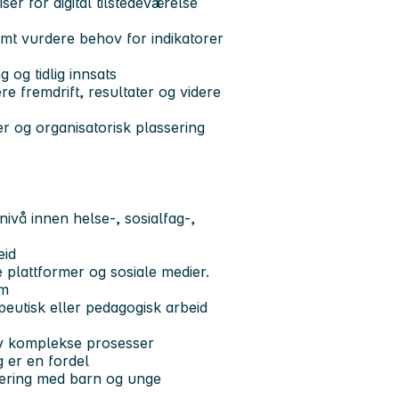
iser for digital tilstedeværelse
mt vurdere behov for indikatorer
 og tidlig innsats
e fremdrift, resultater og videre
er og organisatorisk plassering
ivå innen helse-, sosialfag-,
beid
e plattformer og sosiale medier.
om
peutisk eller pedagogisk arbeid
 av komplekse prosesser
g er en fordel
vering med barn og unge