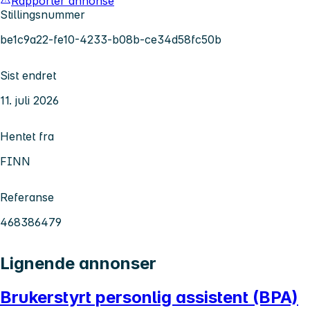
Rapporter annonse
Stillingsnummer
be1c9a22-fe10-4233-b08b-ce34d58fc50b
Sist endret
11. juli 2026
Hentet fra
FINN
Referanse
468386479
Lignende annonser
Brukerstyrt personlig assistent (BPA)