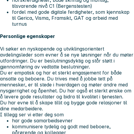
norskferdigheter, både skriftlig og muntlig,
tilsvarende nivå C1 (Bergenstesten)
fordel med gode digitale ferdigheter, som kjennskap
til Gerica, Visma, Framsikt, GAT og arbeid med
turnus
Personlige egenskaper
Vi søker en nyskapende og utviklingsorientert
avdelingsleder som evner å se nye løsninger når du møter
utfordringer. Du er beslutningsdyktig og står støtt i
gjennomføring av vedtatte beslutninger.
Du er empatisk og har et sterkt engasjement for både
ansatte og beboere. Du trives med å jobbe tett på
mennesker, er til stede i hverdagen og møter andre med
nysgjerrighet og åpenhet. Du har også et sterkt ønske om
å levere gode resultater og bidra til kvalitet i tjenesten.
Du har evne til å skape tillit og bygge gode relasjoner til
dine medarbeidere.
I tillegg ser vi etter deg som
har gode samarbeidsevner
kommunisere tydelig og godt med beboere,
pårørende og kollegaer