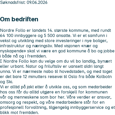
Søknadsfrist: 09.06.2026
Om bedriften
Nordre Follo er landets 14. største kommune, med rundt
64 100 innbyggere og 5 500 ansatte. Vi er et samfunn i
vekst og utvikling med store investeringer i nye boliger,
infrastruktur og næringsliv. Med visjonen «nær og
nyskapende» skal vi være en god kommune å bo og jobbe
i både nå og i fremtiden.
I Nordre Follo kan du velge om du vil bo landlig, bynært
eller urbant. Natur og friluftsliv er uansett aldri langt
unna. Vi er nærmeste nabo til hovedstaden, og med toget
er det bare 12 minutters reisevei til Oslo fra både Kolbotn
og Ski.
Vi er alltid på jakt etter å utvikle oss, og som medarbeider
hos oss får du alltid utgjøre en forskjell for kommunen
vår og menneskene som bor her. Våre verdier er ansvar,
omsorg og respekt, og våre medarbeidere står for en
profesjonell forvaltning, tilgjengelig innbyggerservice og et
blikk mot fremtiden.