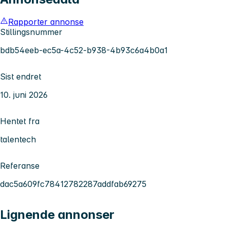
Rapporter annonse
Stillingsnummer
bdb54eeb-ec5a-4c52-b938-4b93c6a4b0a1
Sist endret
10. juni 2026
Hentet fra
talentech
Referanse
dac5a609fc78412782287addfab69275
Lignende annonser