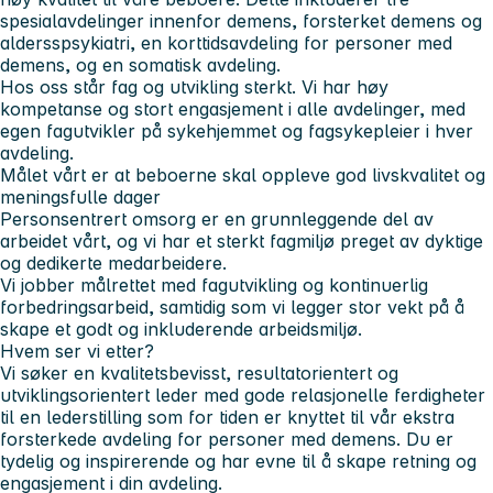
spesialavdelinger innenfor demens, forsterket demens og
aldersspsykiatri, en korttidsavdeling for personer med
demens, og en somatisk avdeling.
Hos oss står fag og utvikling sterkt. Vi har høy
kompetanse og stort engasjement i alle avdelinger, med
egen fagutvikler på sykehjemmet og fagsykepleier i hver
avdeling.
Målet vårt er at beboerne
skal oppleve god livskvalitet og
meningsfulle dager
Personsentrert omsorg er en grunnleggende del av
arbeidet vårt, og vi har et sterkt fagmiljø preget av dyktige
og dedikerte medarbeidere.
Vi jobber målrettet med fagutvikling og kontinuerlig
forbedringsarbeid, samtidig som vi legger stor vekt på å
skape et godt og inkluderende arbeidsmiljø.
Hvem ser vi etter?
Vi søker en kvalitetsbevisst, resultatorientert og
utviklingsorientert leder med gode relasjonelle ferdigheter
til en lederstilling som for tiden er knyttet til vår ekstra
forsterkede avdeling for personer med demens. Du er
tydelig og inspirerende og har evne til å skape retning og
engasjement i din avdeling.