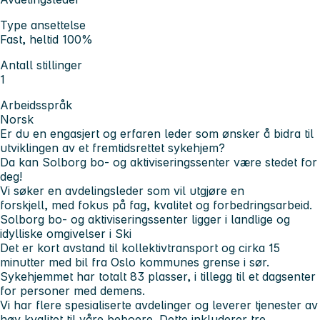
Type ansettelse
Fast, heltid 100%
Antall stillinger
1
Arbeidsspråk
Norsk
Er du en engasjert og erfaren leder som ønsker å bidra til
utviklingen av et fremtidsrettet sykehjem?
Da kan Solborg bo- og aktiviseringssenter være stedet for
deg!
Vi søker en avdelingsleder som vil utgjøre en
forskjell,
med fokus på fag, kvalitet og forbedringsarbeid.
Solborg bo- og aktiviseringssenter
ligger i landlige og
idylliske omgivelser i Ski
Det er kort avstand til kollektivtransport og cirka 15
minutter med bil fra Oslo kommunes grense i sør.
Sykehjemmet har totalt 83 plasser, i tillegg til et dagsenter
for personer med demens.
Vi har flere spesialiserte avdelinger og leverer tjenester av
høy kvalitet til våre beboere. Dette inkluderer tre