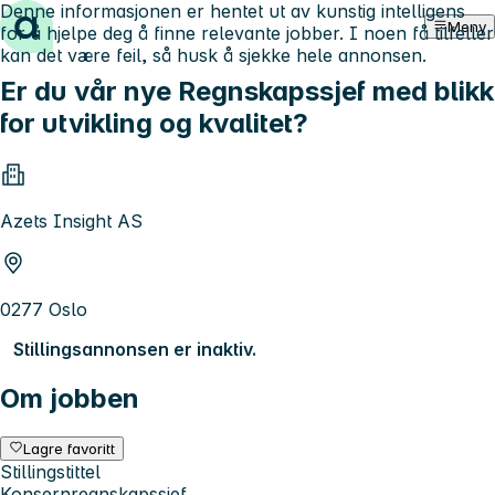
Denne informasjonen er hentet ut av kunstig intelligens
Hopp til innhold
Meny
for å hjelpe deg å finne relevante jobber. I noen få tilfeller
kan det være feil, så husk å sjekke hele annonsen.
Er du vår nye Regnskapssjef med blikk
for utvikling og kvalitet?
Azets Insight AS
0277 Oslo
Stillingsannonsen er inaktiv.
Om jobben
Lagre favoritt
Stillingstittel
Konsernregnskapssjef