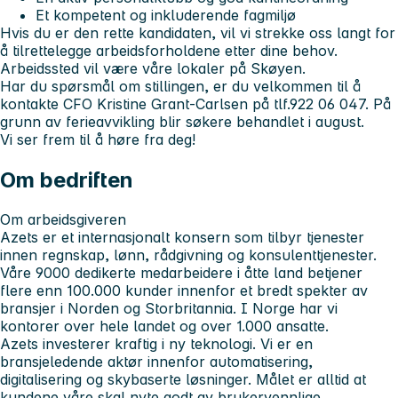
Et kompetent og inkluderende fagmiljø
Hvis du er den rette kandidaten, vil vi strekke oss langt for
å tilrettelegge arbeidsforholdene etter dine behov.
Arbeidssted vil være våre lokaler på Skøyen.
Har du spørsmål om stillingen, er du velkommen til å
kontakte CFO Kristine Grant-Carlsen på tlf.922 06 047. På
grunn av ferieavvikling blir søkere behandlet i august.
Vi ser frem til å høre fra deg!
Om bedriften
Om arbeidsgiveren
Azets er et internasjonalt konsern som tilbyr tjenester
innen regnskap, lønn, rådgivning og konsulenttjenester.
Våre 9000 dedikerte medarbeidere i åtte land betjener
flere enn 100.000 kunder innenfor et bredt spekter av
bransjer i Norden og Storbritannia. I Norge har vi
kontorer over hele landet og over 1.000 ansatte.
Azets investerer kraftig i ny teknologi. Vi er en
bransjeledende aktør innenfor automatisering,
digitalisering og skybaserte løsninger. Målet er alltid at
kundene våre skal nyte godt av brukervennlige