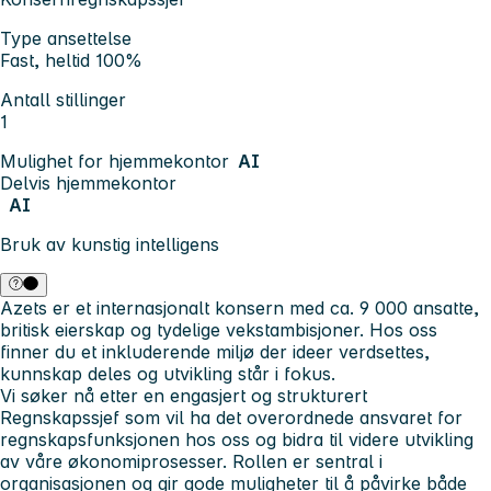
Type ansettelse
Fast, heltid 100%
Antall stillinger
1
Mulighet for hjemmekontor
AI
Delvis hjemmekontor
AI
Bruk av kunstig intelligens
Azets er et internasjonalt konsern med ca. 9 000 ansatte,
britisk eierskap og tydelige vekstambisjoner. Hos oss
finner du et inkluderende miljø der ideer verdsettes,
kunnskap deles og utvikling står i fokus.
Vi søker nå etter en engasjert og strukturert
Regnskapssjef som vil ha det overordnede ansvaret for
regnskapsfunksjonen hos oss og bidra til videre utvikling
av våre økonomiprosesser. Rollen er sentral i
organisasjonen og gir gode muligheter til å påvirke både