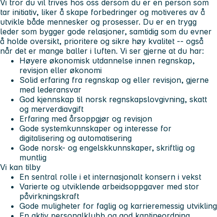
Vi tror du vil trives hos oss dersom du er en person som
tar initiativ, liker å skape forbedringer og motiveres av å
utvikle både mennesker og prosesser. Du er en trygg
leder som bygger gode relasjoner, samtidig som du evner
å holde oversikt, prioritere og sikre høy kvalitet -- også
når det er mange baller i luften. Vi ser gjerne at du har:
Høyere økonomisk utdannelse innen regnskap,
revisjon eller økonomi
Solid erfaring fra regnskap og eller revisjon, gjerne
med lederansvar
God kjennskap til norsk regnskapslovgivning, skatt
og merverdiavgift
Erfaring med årsoppgjør og revisjon
Gode systemkunnskaper og interesse for
digitalisering og automatisering
Gode norsk- og engelskkunnskaper, skriftlig og
muntlig
Vi kan tilby
En sentral rolle i et internasjonalt konsern i vekst
Varierte og utviklende arbeidsoppgaver med stor
påvirkningskraft
Gode muligheter for faglig og karrieremessig utvikling
En aktiv personalklubb og god kantineordning