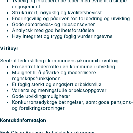
Tydelig og inkluderende leder med evne til å skape
engasjement
Strukturert, nøyaktig og kvalitetsbevisst
Endringsvillig og pådriver for forbedring og utvikling
Gode samarbeids- og relasjonsevner
Analytisk med god helhetsforståelse
Høy integritet og trygg faglig vurderingsevne
Vi tilbyr
Sentral lederstilling i kommunens økonomiforvaltnig:
En sentral lederrolle i en kommune i utvikling
Mulighet til å påvirke og modernisere
regnskapsfunksjonen
Et faglig sterkt og engasjert arbeidsmiljø
Varierte og meningsfulle arbeidsoppgaver
Gode utviklingsmuligheter
Konkurransedyktige betingelser, samt gode pensjons-
og forsikringsordninger
Kontaktinformasjon
Eirik Olsen Baugen, Enhetsleder økonomi