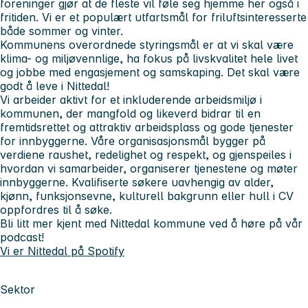
foreninger gjør at de fleste vil føle seg hjemme her også i
fritiden. Vi er et populært utfartsmål for friluftsinteresserte
både sommer og vinter.
Kommunens overordnede styringsmål er at vi skal være
klima- og miljøvennlige, ha fokus på livskvalitet hele livet
og jobbe med engasjement og samskaping. Det skal være
godt å leve i Nittedal!
Vi arbeider aktivt for et inkluderende arbeidsmiljø i
kommunen, der mangfold og likeverd bidrar til en
fremtidsrettet og attraktiv arbeidsplass og gode tjenester
for innbyggerne. Våre organisasjonsmål bygger på
verdiene raushet, redelighet og respekt, og gjenspeiles i
hvordan vi samarbeider, organiserer tjenestene og møter
innbyggerne. Kvalifiserte søkere uavhengig av alder,
kjønn, funksjonsevne, kulturell bakgrunn eller hull i CV
oppfordres til å søke.
Bli litt mer kjent med Nittedal kommune ved å høre på vår
podcast!
Vi er Nittedal på Spotify
Sektor