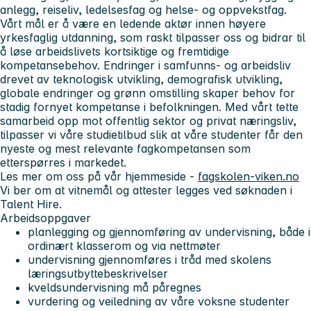
anlegg, reiseliv, ledelsesfag og helse- og oppvekstfag.
Vårt mål er å være en ledende aktør innen høyere
yrkesfaglig utdanning, som raskt tilpasser oss og bidrar til
å løse arbeidslivets kortsiktige og fremtidige
kompetansebehov. Endringer i samfunns- og arbeidsliv
drevet av teknologisk utvikling, demografisk utvikling,
globale endringer og grønn omstilling skaper behov for
stadig fornyet kompetanse i befolkningen. Med vårt tette
samarbeid opp mot offentlig sektor og privat næringsliv,
tilpasser vi våre studietilbud slik at våre studenter får den
nyeste og mest relevante fagkompetansen som
etterspørres i markedet.
Les mer om oss på vår hjemmeside -
fagskolen-viken.no
Vi ber om at vitnemål og attester legges ved søknaden i
Talent Hire.
Arbeidsoppgaver
planlegging og gjennomføring av undervisning, både i
ordinært klasserom og via nettmøter
undervisning gjennomføres i tråd med skolens
læringsutbyttebeskrivelser
kveldsundervisning må påregnes
vurdering og veiledning av våre voksne studenter