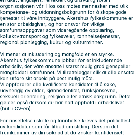
organisasjonen vår. Hos oss møtes mennesker med ulik
kompetanse- og utdanningsbakgrunn for å skape gode
tjenester til våre innbyggere. Akershus fylkeskommune er
en stor arbeidsgiver, og har ansvar for viktige
samfunnsoppgaver som videregående opplæring,
kollektivtransport og fylkesveier, tannhelsetjenester,
regional planlegging, kultur og kulturminner.
Vi mener at inkludering og mangfold er en styrke.
Akershus fylkeskommune jobber for et inkluderende
arbeidsliv, der våre ansatte i størst mulig grad gjenspeiler
mangfoldet i samfunnet. Vi tilrettelegger slik at alle ansatte
kan utføre sitt arbeid på best mulig måte.
Vi oppfordrer alle kvalifiserte kandidater til å søke,
uavhengig av alder, kjønnsidentitet, funksjonsevne,
seksuell orientering, religion eller etnisk bakgrunn. Dette
gjelder også dersom du har hatt opphold i arbeidslivet
(hull i CV-en).
For ansettelse i skole og tannhelse kreves det politiattest
av kandidater som får tilbud om stilling. Dersom det
fremkommer av din søknad at du ønsker konfidensiell