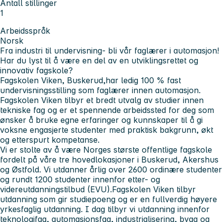
Antall stillinger
1
Arbeidsspråk
Norsk
Fra industri til undervisning- bli vår faglærer i automasjon!
Har du lyst til å være en del av en utviklingsrettet og
innovativ fagskole?
Fagskolen Viken, Buskerud,har ledig 100 % fast
undervisningsstilling som faglærer innen automasjon.
Fagskolen Viken tilbyr et bredt utvalg av studier innen
tekniske fag og er et spennende arbeidssted for deg som
ønsker å bruke egne erfaringer og kunnskaper til å gi
voksne engasjerte studenter med praktisk bakgrunn, økt
og etterspurt kompetanse.
Vi er stolte av å være Norges største offentlige fagskole
fordelt på våre tre hovedlokasjoner i Buskerud, Akershus
og Østfold. Vi utdanner årlig over 2600 ordinære studenter
og rundt 1200 studenter innenfor etter- og
videreutdanningstilbud (EVU).Fagskolen Viken tilbyr
utdanning som gir studiepoeng og er en fullverdig høyere
yrkesfaglig utdanning. I dag tilbyr vi utdanning innenfor
teknologifag, automasjonsfag, industrialisering, bygg og