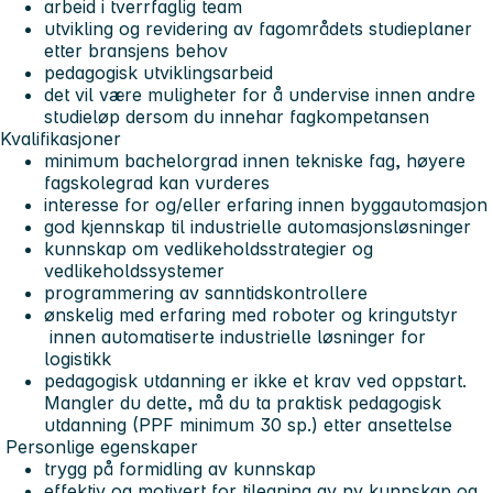
arbeid i tverrfaglig team
utvikling og revidering av fagområdets studieplaner
etter bransjens behov
pedagogisk utviklingsarbeid
det vil være muligheter for å undervise innen andre
studieløp dersom du innehar fagkompetansen
Kvalifikasjoner
minimum bachelorgrad innen tekniske fag, høyere
fagskolegrad kan vurderes
interesse for og/eller erfaring innen byggautomasjon
god kjennskap til industrielle automasjonsløsninger
kunnskap om vedlikeholdsstrategier og
vedlikeholdssystemer
programmering av sanntidskontrollere
ønskelig med erfaring med roboter og kringutstyr
innen automatiserte industrielle løsninger for
logistikk
pedagogisk utdanning er ikke et krav ved oppstart.
Mangler du dette, må du ta praktisk pedagogisk
utdanning (PPF minimum 30 sp.) etter ansettelse
Personlige egenskaper
trygg på formidling av kunnskap
effektiv og motivert for tilegning av ny kunnskap og