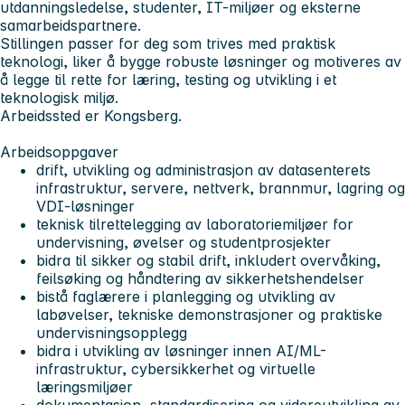
utdanningsledelse, studenter, IT-miljøer og eksterne
samarbeidspartnere.
Stillingen passer for deg som trives med praktisk
teknologi, liker å bygge robuste løsninger og motiveres av
å legge til rette for læring, testing og utvikling i et
teknologisk miljø.
Arbeidssted er Kongsberg.
Arbeidsoppgaver
drift, utvikling og administrasjon av datasenterets
infrastruktur, servere, nettverk, brannmur, lagring og
VDI-løsninger
teknisk tilrettelegging av laboratoriemiljøer for
undervisning, øvelser og studentprosjekter
bidra til sikker og stabil drift, inkludert overvåking,
feilsøking og håndtering av sikkerhetshendelser
bistå faglærere i planlegging og utvikling av
labøvelser, tekniske demonstrasjoner og praktiske
undervisningsopplegg
bidra i utvikling av løsninger innen AI/ML-
infrastruktur, cybersikkerhet og virtuelle
læringsmiljøer
dokumentasjon, standardisering og videreutvikling av