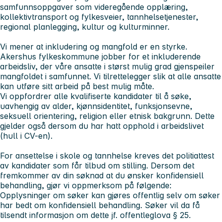
samfunnsoppgaver som videregående opplæring,
kollektivtransport og fylkesveier, tannhelsetjenester,
regional planlegging, kultur og kulturminner.
Vi mener at inkludering og mangfold er en styrke.
Akershus fylkeskommune jobber for et inkluderende
arbeidsliv, der våre ansatte i størst mulig grad gjenspeiler
mangfoldet i samfunnet. Vi tilrettelegger slik at alle ansatte
kan utføre sitt arbeid på best mulig måte.
Vi oppfordrer alle kvalifiserte kandidater til å søke,
uavhengig av alder, kjønnsidentitet, funksjonsevne,
seksuell orientering, religion eller etnisk bakgrunn. Dette
gjelder også dersom du har hatt opphold i arbeidslivet
(hull i CV-en).
For ansettelse i skole og tannhelse kreves det politiattest
av kandidater som får tilbud om stilling. Dersom det
fremkommer av din søknad at du ønsker konfidensiell
behandling, gjør vi oppmerksom på følgende:
Opplysninger om søker kan gjøres offentlig selv om søker
har bedt om konfidensiell behandling. Søker vil da få
tilsendt informasjon om dette jf. offentleglova § 25.