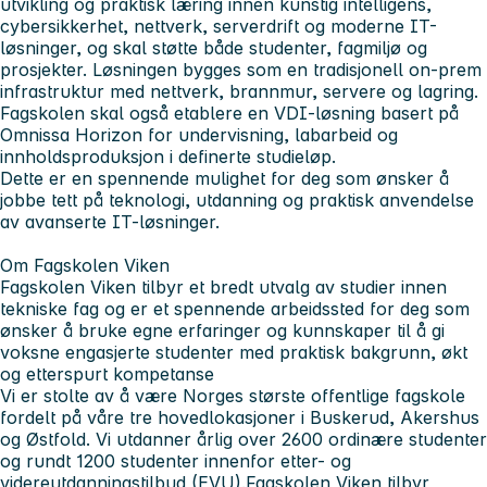
utvikling og praktisk læring innen kunstig intelligens,
cybersikkerhet, nettverk, serverdrift og moderne IT-
løsninger, og skal støtte både studenter, fagmiljø og
prosjekter. Løsningen bygges som en tradisjonell on-prem
infrastruktur med nettverk, brannmur, servere og lagring.
Fagskolen skal også etablere en VDI-løsning basert på
Omnissa Horizon for undervisning, labarbeid og
innholdsproduksjon i definerte studieløp.
Dette er en spennende mulighet for deg som ønsker å
jobbe tett på teknologi, utdanning og praktisk anvendelse
av avanserte IT-løsninger.
Om Fagskolen Viken
Fagskolen Viken tilbyr et bredt utvalg av studier innen
tekniske fag og er et spennende arbeidssted for deg som
ønsker å bruke egne erfaringer og kunnskaper til å gi
voksne engasjerte studenter med praktisk bakgrunn, økt
og etterspurt kompetanse
Vi er stolte av å være Norges største offentlige fagskole
fordelt på våre tre hovedlokasjoner i Buskerud, Akershus
og Østfold. Vi utdanner årlig over 2600 ordinære studenter
og rundt 1200 studenter innenfor etter- og
videreutdanningstilbud (EVU).Fagskolen Viken tilbyr