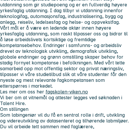
utdanning som gir studiepoeng og er en fullverdig høyere
yrkesfaglig utdanning. I dag tilbyr vi utdanning innenfor
teknologifag, automasjonsfag, industrialisering, bygg og
anlegg, reiseliv, ledelsesfag og helse- og oppvekstfag.
Vårt mål er å være en ledende aktør innen høyere
yrkesfaglig utdanning, som raskt tilpasser oss og bidrar til
å løse arbeidslivets kortsiktige og fremtidige
kompetansebehov. Endringer i samfunns- og arbeidsliv
drevet av teknologisk utvikling, demografisk utvikling,
globale endringer og grønn omstilling skaper behov for
stadig fornyet kompetanse i befolkningen. Med vårt tette
samarbeid opp mot offentlig sektor og privat næringsliv,
tilpasser vi våre studietilbud slik at våre studenter får den
nyeste og mest relevante fagkompetansen som
etterspørres i markedet.
Les mer om oss her
fagskolen-viken.no
Vi ber om at vitnemål og attester legges ved søknaden i
Talent Hire.
Om stillingen
Som labingeniør vil du få en sentral rolle i drift, utvikling
og videreutvikling av datasenteret og tilhørende labmiljøer.
Du vil arbeide tett sammen med faglærere,