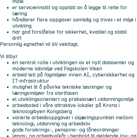
måte
er serviceinnstilt og opptatt av å legge til rette for
læring
håndterer flere oppgaver samtidig og trives i et miljø i
utvikling
har god forståelse for sikkerhet, kvalitet og stabil
drift
Personlig egnethet vil bli vektlagt.
Vi tilbyr
en sentral rolle i utviklingen av et nytt datasenter og
moderne labmiljø ved Fagskolen Viken
arbeid tett på fagmiljøer innen AI, cybersikkerhet og
IT-infrastruktur
mulighet til å påvirke tekniske løsninger og
læringsmiljøer fra startfasen
et utviklingsorientert og praksisnært utdanningsmiljø
arbeidssted i våre attraktive lokaler på Krona i
teknologibyen Kongsberg
varierte arbeidsoppgaver i skjæringspunktet mellom
teknologi, utdanning og arbeidsliv
gode forsikrings-, pensjons- og låneordninger
lønns- og arbeidsvilkår i henhold til gjeldende lov- og