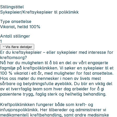
Stillingstittel
Sykepleier/Kreftsykepleier til poliklinikk
Type ansettelse
Vikariat, heltid 100%
Antall stillinger
1
Vis flere detaljer
Er du kreftsykepleier – eller sykepleier med interesse for
kreftomsorg?
Nå har du muligheten til å bli en del av vårt engasjerte
fagmiljø på kreftpoliklinikken. Vi søker en sykepleier til et
100 % vikariat i ett år, med muligheter for fast ansettelse.
Hos oss møter du mennesker i noen av livets mest
sårbare og betydningsfulle øyeblikk. Du blir en viktig del
av et tverrfaglig team som hver dag arbeider for å gi
pasientene trygg, faglig sterk og helhetlig behandling.
Kreftpoliklinikken fungerer både som kreft- og
infusjonspoliklinikk. Her tilbereder og administrerer vi
medikamentell kreftbehandling, samt andre medisinske