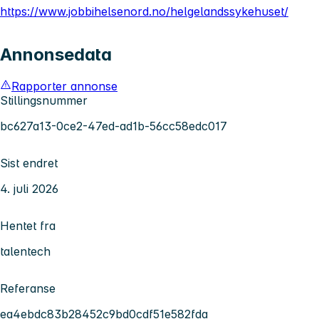
https://www.jobbihelsenord.no/helgelandssykehuset/
Annonsedata
Rapporter annonse
Stillingsnummer
bc627a13-0ce2-47ed-ad1b-56cc58edc017
Sist endret
4. juli 2026
Hentet fra
talentech
Referanse
ea4ebdc83b28452c9bd0cdf51e582fda