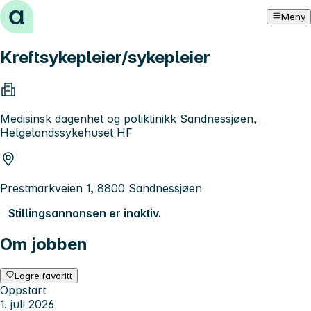
Hopp til innhold
Meny
Kreftsykepleier/sykepleier
Medisinsk dagenhet og poliklinikk Sandnessjøen,
Helgelandssykehuset HF
Prestmarkveien 1, 8800 Sandnessjøen
Stillingsannonsen er inaktiv.
Om jobben
Lagre favoritt
Oppstart
1. juli 2026