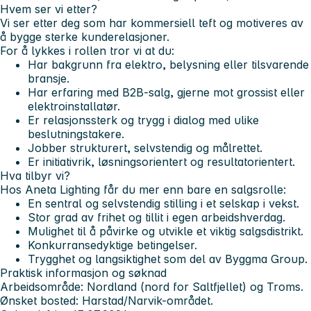
Hvem ser vi etter?
Vi ser etter deg som har kommersiell teft og motiveres av
å bygge sterke kunderelasjoner.
For å lykkes i rollen tror vi at du:
Har bakgrunn fra elektro, belysning eller tilsvarende
bransje.
Har erfaring med B2B-salg, gjerne mot grossist eller
elektroinstallatør.
Er relasjonssterk og trygg i dialog med ulike
beslutningstakere.
Jobber strukturert, selvstendig og målrettet.
Er initiativrik, løsningsorientert og resultatorientert.
Hva tilbyr vi?
Hos Aneta Lighting får du mer enn bare en salgsrolle:
En sentral og selvstendig stilling i et selskap i vekst.
Stor grad av frihet og tillit i egen arbeidshverdag.
Mulighet til å påvirke og utvikle et viktig salgsdistrikt.
Konkurransedyktige betingelser.
Trygghet og langsiktighet som del av Byggma Group.
Praktisk informasjon og søknad
Arbeidsområde: Nordland (nord for Saltfjellet) og Troms.
Ønsket bosted: Harstad/Narvik-området.