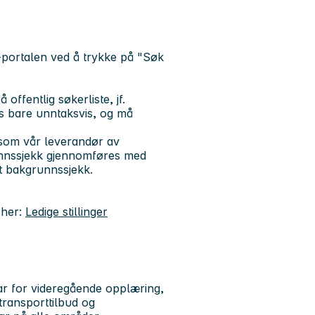
portalen ved å trykke på "Søk
.
ffentlig søkerliste, jf.
res bare unntaksvis, og må
som vår leverandør av
unnssjekk gjennomføres med
t bakgrunnssjekk.
 her:
Ledige stillinger
r for videregående opplæring,
transporttilbud og