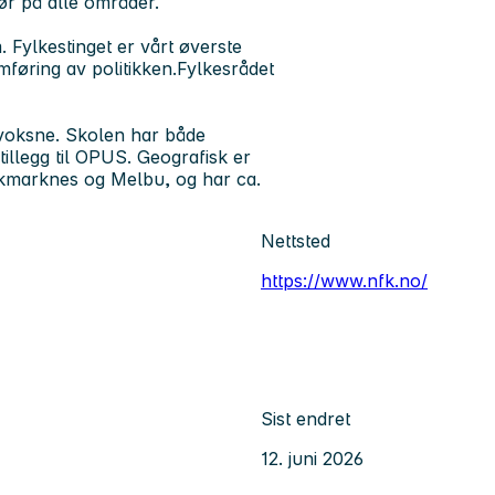
ør på alle områder.
Fylkestinget er vårt øverste
mføring av politikken.Fylkesrådet
 voksne. Skolen har både
illegg til OPUS. Geografisk er
okmarknes og Melbu, og har ca.
Nettsted
https://www.nfk.no/
Sist endret
12. juni 2026