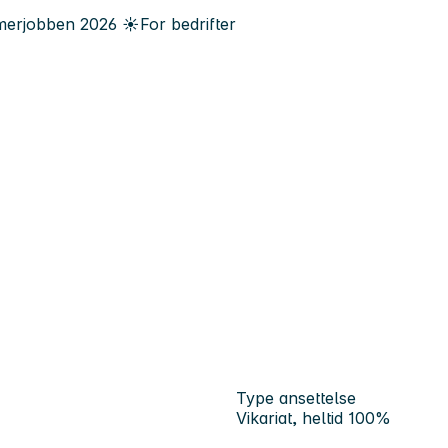
erjobben
2026
☀️
For bedrifter
Type ansettelse
Vikariat, heltid 100%