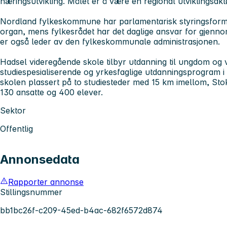
næringsutvikling. Målet er å være en regional utviklingsakt
Nordland fylkeskommune har parlamentarisk styringsform. 
organ, mens fylkesrådet har det daglige ansvar for gjenno
er også leder av den fylkeskommunale administrasjonen.
Hadsel videregående skole tilbyr utdanning til ungdom og
studiespesialiserende og yrkesfaglige utdanningsprogram i t
skolen plassert på to studiesteder med 15 km imellom, St
130 ansatte og 400 elever.
Sektor
Offentlig
Annonsedata
Rapporter annonse
Stillingsnummer
bb1bc26f-c209-45ed-b4ac-682f6572d874