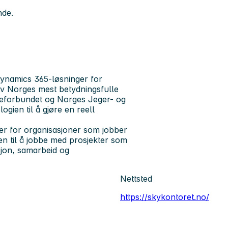
nde.
Dynamics 365-løsninger for
av Norges mest betydningsfulle
deforbundet og Norges Jeger- og
gien til å gjøre en reell
ger for organisasjoner som jobber
en til å jobbe med prosjekter som
jon, samarbeid og
Nettsted
https://skykontoret.no/