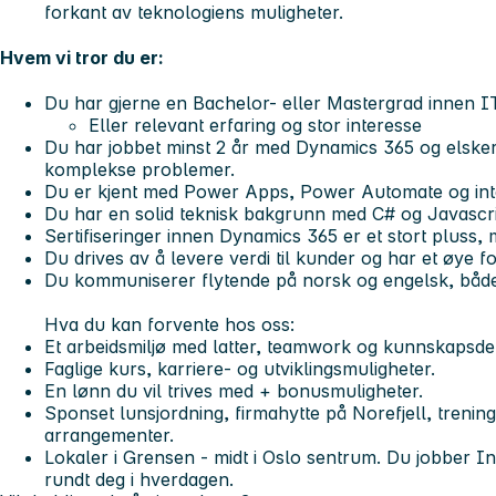
forkant av teknologiens muligheter.
Hvem vi tror du er:
Du har gjerne en Bachelor- eller Mastergrad innen I
Eller relevant erfaring og stor interesse
Du har jobbet minst 2 år med Dynamics 365 og elsker
komplekse problemer.
Du er kjent med Power Apps, Power Automate og int
Du har en solid teknisk bakgrunn med C# og Javascri
Sertifiseringer innen Dynamics 365 er et stort pluss, 
Du drives av å levere verdi til kunder og har et øye for
Du kommuniserer flytende på norsk og engelsk, både s
Hva du kan forvente hos oss:
Et arbeidsmiljø med latter, teamwork og kunnskapsdel
Faglige kurs, karriere- og utviklingsmuligheter.
En lønn du vil trives med + bonusmuligheter.
Sponset lunsjordning, firmahytte på Norefjell, trening
arrangementer.
Lokaler i Grensen - midt i Oslo sentrum. Du jobber 
rundt deg i hverdagen.