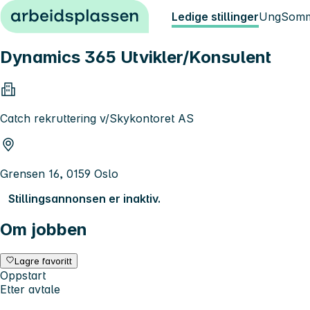
Hopp til innhold
Ledige stillinger
Ung
Somm
Dynamics 365 Utvikler/Konsulent
Catch rekruttering v/Skykontoret AS
Grensen 16, 0159 Oslo
Stillingsannonsen er inaktiv.
Om jobben
Lagre favoritt
Oppstart
Etter avtale