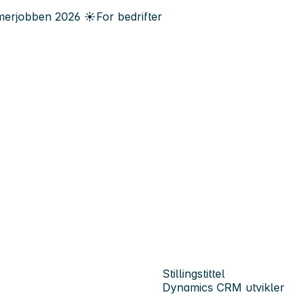
erjobben
2026
☀️
For bedrifter
Stillingstittel
Dynamics CRM utvikler