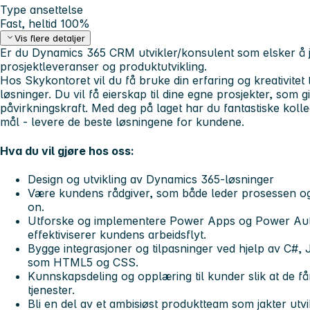
Type ansettelse
Fast, heltid 100%
Vis flere detaljer
Er du
Dynamics 365 CRM utvikler/konsulent
som elsker å 
prosjektleveranser og produktutvikling.
Hos Skykontoret vil du få bruke din erfaring og kreativitet t
løsninger. Du vil få eierskap til dine egne prosjekter, som 
påvirkningskraft. Med deg på laget har du fantastiske kolle
mål - levere de beste løsningene for kundene.
Hva du vil gjøre hos oss:
Design og utvikling av Dynamics 365-løsninger
Være kundens rådgiver, som både leder prosessen o
on.
Utforske og implementere Power Apps og Power Aut
effektiviserer kundens arbeidsflyt.
Bygge integrasjoner og tilpasninger ved hjelp av C#,
som HTML5 og CSS.
Kunnskapsdeling og opplæring til kunder slik at de få
tjenester.
Bli en del av et ambisiøst produktteam som jakter utvikl