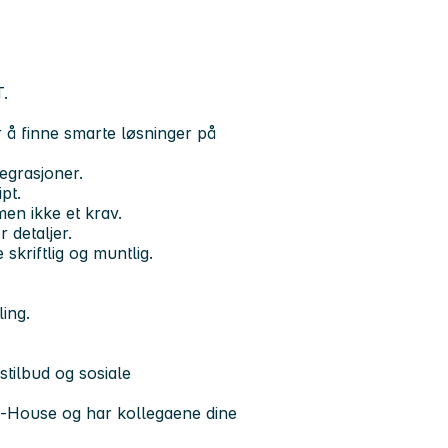
T.
 å finne smarte løsninger på
egrasjoner.
pt.
men ikke et krav.
 detaljer.
kriftlig og muntlig.
ing.
stilbud og sosiale
In-House og har kollegaene dine