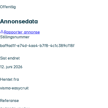
Offentlig
Annonsedata
Rapporter annonse
Stillingsnummer
baf9ad1f-e74d-4aa4-b7f8-4c1c389cf18f
Sist endret
12. juni 2026
Hentet fra
visma-easycruit
Referanse