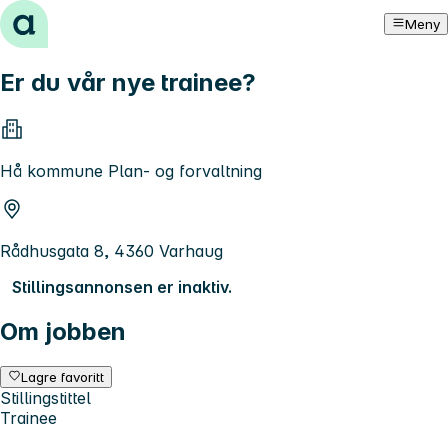
Hopp til innhold
Meny
Er du vår nye trainee?
Hå kommune Plan- og forvaltning
Rådhusgata 8, 4360 Varhaug
Stillingsannonsen er inaktiv.
Om jobben
Lagre favoritt
Stillingstittel
Trainee