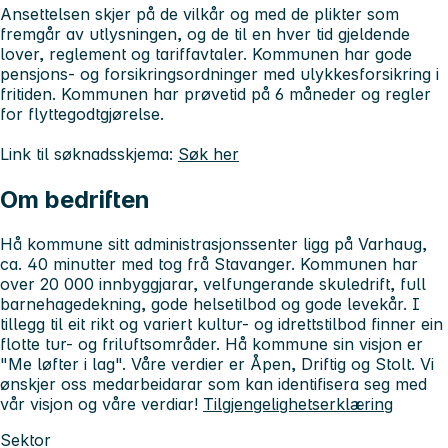
Ansettelsen skjer på de vilkår og med de plikter som
fremgår av utlysningen, og de til en hver tid gjeldende
lover, reglement og tariffavtaler. Kommunen har gode
pensjons- og forsikringsordninger med ulykkesforsikring i
fritiden. Kommunen har prøvetid på 6 måneder og regler
for flyttegodtgjørelse.
Link til søknadsskjema:
Søk her
Om bedriften
Hå kommune sitt administrasjonssenter ligg på Varhaug,
ca. 40 minutter med tog frå Stavanger. Kommunen har
over 20 000 innbyggjarar, velfungerande skuledrift, full
barnehagedekning, gode helsetilbod og gode levekår. I
tillegg til eit rikt og variert kultur- og idrettstilbod finner ein
flotte tur- og friluftsområder. Hå kommune sin visjon er
"Me løfter i lag". Våre verdier er Åpen, Driftig og Stolt. Vi
ønskjer oss medarbeidarar som kan identifisera seg med
vår visjon og våre verdiar!
Tilgjengelighetserklæring
Sektor