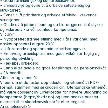
• Gode formidlings- og samarbeidsevner.
• Innsatsvilje og evne til å arbeide selvstendig og
strukturert.
• Evner til å prioritere og arbeide effektivt i krevende
situasjoner.
• Glede av å jobbe i team og du bidrar gjerne til å styrke
og videreutvikle vår samlede kompetanse.
Vi tilbyr
• Nyopprettet trainee-stilling med 1 års varighet, med
ønsket oppstart i august 2026.
• Utfordrende og spennende arbeidsoppgaver.
• En trivelig arbeidsplass med gode vilkår for faglig og
personlig utvikling.
• Fleksibel arbeidstid.
• Lønn etter avtale og gode forsikrings- og pensjonsvilkår.
• IA-bedrift
Attester og vitnemål
Vi ber om at du laster opp attester og vitnemål,
i PDF-
format
, sammen med søknaden din. Utenlandske vitnemål
må være godkjent av Direktoratet for høyere utdanning og
kompetanse (https://hkdir.no) og utenlandske attester
oversatt til et skandinavisk språk eller engelsk.
Ansettelsesvilkår