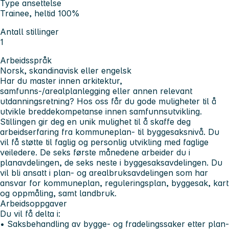
Type ansettelse
Trainee, heltid 100%
Antall stillinger
1
Arbeidsspråk
Norsk, skandinavisk eller engelsk
Har du master innen arkitektur,
samfunns-/arealplanlegging eller annen relevant
utdanningsretning? Hos oss får du gode muligheter til å
utvikle breddekompetanse innen samfunnsutvikling.
Stillingen gir deg en unik mulighet til å skaffe deg
arbeidserfaring fra kommuneplan- til byggesaksnivå. Du
vil få støtte til faglig og personlig utvikling med faglige
veiledere. De seks første månedene arbeider du i
planavdelingen, de seks neste i byggesaksavdelingen. Du
vil bli ansatt i plan- og arealbruksavdelingen som har
ansvar for kommuneplan, reguleringsplan, byggesak, kart
og oppmåling, samt landbruk.
Arbeidsoppgaver
Du vil få delta i:
• Saksbehandling av bygge- og fradelingssaker etter plan-