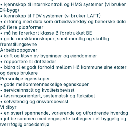
• kjennskap til internkontroll og HMS systemer (vi bruker
IK-bygg)
• kjennskap til FDV systemer (vi bruker LAFT)
• erfaring med data som arbeidsverktøy og beherske data
på flere plattformer
• må ha førerkort klasse B foretrukket BE
• gode norskkunnskaper, samt muntlig og skriftlig
fremstillingsevne
Arbeidsoppgaver
• drift og tilsyn av bygninger og eiendommer
• rapportere til driftsleder
• bidra til et godt forhold mellom Hå kommune sine etater
og deres brukere
Personlige egenskaper
• gode mellommenneskelige egenskaper
• serviceinnstilt og kvalitetsbevisst
• løsningsorientert, systematisk og fleksibel
• selvstendig og ansvarsbevisst
Vi tilbyr
• en svært spennende, varierende og utfordrende hverdag
• jobbe sammen med engasjerte kollegaer i et hyggelig og
tverrfaglig arbeidsmiljø