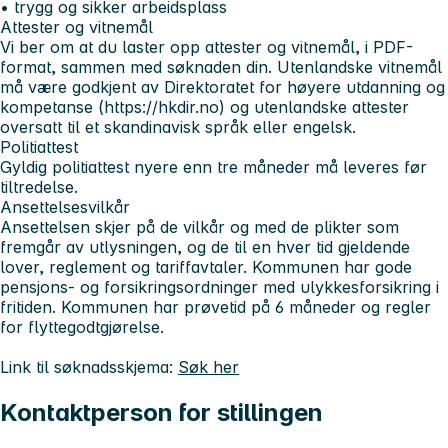
• trygg og sikker arbeidsplass
Attester og vitnemål
Vi ber om at du laster opp attester og vitnemål,
i PDF-
format
, sammen med søknaden din. Utenlandske vitnemål
må være godkjent av Direktoratet for høyere utdanning og
kompetanse (https://hkdir.no) og utenlandske attester
oversatt til et skandinavisk språk eller engelsk.
Politiattest
Gyldig politiattest nyere enn tre måneder må leveres før
tiltredelse.
Ansettelsesvilkår
Ansettelsen skjer på de vilkår og med de plikter som
fremgår av utlysningen, og de til en hver tid gjeldende
lover, reglement og tariffavtaler. Kommunen har gode
pensjons- og forsikringsordninger med ulykkesforsikring i
fritiden. Kommunen har prøvetid på 6 måneder og regler
for flyttegodtgjørelse.
Link til søknadsskjema:
Søk her
Kontaktperson for stillingen