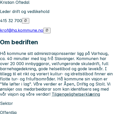
Kristian Oftedal
Leder drift og vedlikehold
415 32 700
krof@ha.kommune.no
Om bedriften
Hå kommune sitt administrasjonssenter ligg på Varhaug,
ca. 40 minutter med tog frå Stavanger. Kommunen har
over 20 000 innbyggjarar, velfungerande skuledrift, full
barnehagedekning, gode helsetilbod og gode levekår. I
tillegg til eit rikt og variert kultur- og idrettstilbod finner ein
flotte tur- og friluftsområder. Hå kommune sin visjon er
"Me løfter i lag". Våre verdier er Åpen, Driftig og Stolt. Vi
ønskjer oss medarbeidarar som kan identifisera seg med
vår visjon og våre verdiar!
Tilgjengelighetserklæring
Sektor
Offentlig