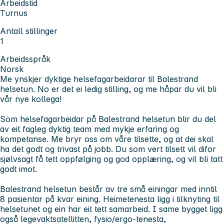
Arbeidstid
Turnus
Antall stillinger
1
Arbeidsspråk
Norsk
Me ynskjer dyktige helsefagarbeidarar til Balestrand
helsetun. No er det ei ledig stilling, og me håpar du vil bli
vår nye kollega!
Som helsefagarbeidar på Balestrand helsetun blir du del
av eit fagleg dyktig team med mykje erfaring og
kompetanse. Me bryr oss om våre tilsette, og at dei skal
ha det godt og trivast på jobb. Du som vert tilsett vil difor
sjølvsagt få tett oppfølging og god opplæring, og vil bli tatt
godt imot.
Balestrand helsetun består av tre små einingar med inntil
8 pasientar på kvar eining. Heimetenesta ligg i tilknyting til
helsetunet og ein har eit tett samarbeid. I same bygget ligg
også legevaktsatellitten, fysio/ergo-tenesta,