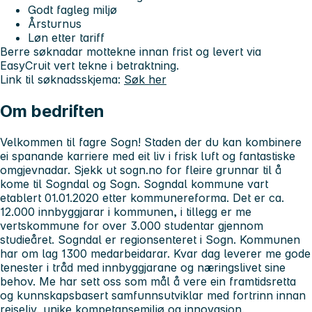
Godt fagleg miljø
Årsturnus
Løn etter tariff
Berre søknadar mottekne innan frist og levert via
EasyCruit vert tekne i betraktning.
Link til søknadsskjema:
Søk her
Om bedriften
Velkommen til fagre Sogn! Staden der du kan kombinere
ei spanande karriere med eit liv i frisk luft og fantastiske
omgjevnadar. Sjekk ut sogn.no for fleire grunnar til å
kome til Sogndal og Sogn. Sogndal kommune vart
etablert 01.01.2020 etter kommunereforma. Det er ca.
12.000 innbyggjarar i kommunen, i tillegg er me
vertskommune for over 3.000 studentar gjennom
studieåret. Sogndal er regionsenteret i Sogn. Kommunen
har om lag 1300 medarbeidarar. Kvar dag leverer me gode
tenester i tråd med innbyggjarane og næringslivet sine
behov. Me har sett oss som mål å vere ein framtidsretta
og kunnskapsbasert samfunnsutviklar med fortrinn innan
reiseliv, unike kompetansemiljø og innovasjon.