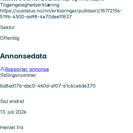
Tilgjengelegheitserklæring:
https://uustatus.no/nn/erklaringer/publisert/187f2156-
519b-4500-aa98-4e70dee1f837
Sektor
Offentlig
Annonsedata
Rapporter annonse
Stillingsnummer
ba8ad17b-dac0-460d-af07-61c6ce6de370
Sist endret
13. juli 2026
Hentet fra