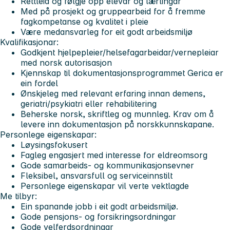
Rettleia og følgje opp elevar og lærlingar
Med på prosjekt og gruppearbeid for å fremme
fagkompetanse og kvalitet i pleie
Være medansvarleg for eit godt arbeidsmiljø
Kvalifikasjonar:
Godkjent hjelpepleier/helsefagarbeidar/vernepleiar
med norsk autorisasjon
Kjennskap til dokumentasjonsprogrammet Gerica er
ein fordel
Ønskjeleg med relevant erfaring innan demens,
geriatri/psykiatri eller rehabilitering
Beherske norsk, skriftleg og munnleg. Krav om å
levere inn dokumentasjon på norskkunnskapane.
Personlege eigenskapar:
Løysingsfokusert
Fagleg engasjert med interesse for eldreomsorg
Gode samarbeids- og kommunikasjonsevner
Fleksibel, ansvarsfull og serviceinnstilt
Personlege eigenskapar vil verte vektlagde
Me tilbyr:
Ein spanande jobb i eit godt arbeidsmiljø.
Gode pensjons- og forsikringsordningar
Gode velferdsordningar