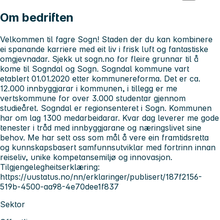
Om bedriften
Velkommen til fagre Sogn! Staden der du kan kombinere
ei spanande karriere med eit liv i frisk luft og fantastiske
omgjevnadar. Sjekk ut sogn.no for fleire grunnar til å
kome til Sogndal og Sogn. Sogndal kommune vart
etablert 01.01.2020 etter kommunereforma. Det er ca.
12.000 innbyggjarar i kommunen, i tillegg er me
vertskommune for over 3.000 studentar gjennom
studieåret. Sogndal er regionsenteret i Sogn. Kommunen
har om lag 1300 medarbeidarar. Kvar dag leverer me gode
tenester i tråd med innbyggjarane og næringslivet sine
behov. Me har sett oss som mål å vere ein framtidsretta
og kunnskapsbasert samfunnsutviklar med fortrinn innan
reiseliv, unike kompetansemiljø og innovasjon.
Tilgjengelegheitserklæring:
https://uustatus.no/nn/erklaringer/publisert/187f2156-
519b-4500-aa98-4e70dee1f837
Sektor