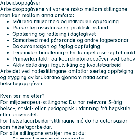
Arbeidsoppgåver
Arbeidsoppgåvene vil variere noko mellom stillingane,
men kan mellom anna omfatte:
Målretta miljøarbeid og individuell oppfølging
Personleg assistanse og praktisk bistand
Opplæring og rettleiing i dagleglivet
Samarbeid med pårørande og andre fagpersonar
Dokumentasjon og fagleg oppfølging
Legemiddelhandtering etter kompetanse og fullmakt
Primærkontakt- og koordinatoroppgåver ved behov
Aktiv deltaking i fagutvikling og kvalitetsarbeid
Arbeidet ved nattestillingane omfattar særleg oppfølging
og trygging av brukarane gjennom natta samt
helsefagoppgåver.
Kven ser me etter?
For miljøterapeut-stillingane: Du har relevant 3-årig
helse-, sosial- eller pedagogisk utdanning frå høgskule
eller universitet.
For helsefagarbeidar-stillingane må du ha autorisasjon
som helsefagarbeidar.
For alle stillingane ønskjer me at du: