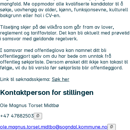
mangfald. Me oppmodar alle kvalifiserte kandidatar til å
søkje, uavhengig av alder, kjønn, funksjonsevne, kulturell
bakgrunn eller hol i CV-en.
Tilsetjing skjer på dei vilkåra som går fram av lover,
reglement og tariffavtalar. Det kan bli aktuelt med prøvetid
i samsvar med gjeldande regelverk.
I samsvar med offentleglova kan namnet ditt bli
offentleggjort sjølv om du har bede om unntak frå
offentleg søkjarliste. Dersom ønsket ditt ikkje kan takast til
følgje, vil du bli varsla før søkjarlista blir offentleggjord.
Link til søknadsskjema:
Søk her
Kontaktperson for stillingen
Ole Magnus Torset Midtbø
+47 47882503
ole.magnus.torset.midtbo@sogndal.kommune.no