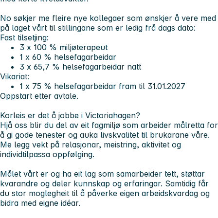
No søkjer me fleire nye kollegaer som ønskjer å vere med
på laget vårt til stillingane som er ledig frå dags dato:
Fast tilsetjing:
3 x 100 % miljøterapeut
1 x 60 % helsefagarbeidar
3 x 65,7 % helsefagarbeidar natt
Vikariat:
1 x 75 % helsefagarbeidar fram til 31.01.2027
Oppstart etter avtale.
Korleis er det å jobbe i Victoriahagen?
Hjå oss blir du del av eit fagmiljø som arbeider målretta for
å gi gode tenester og auka livskvalitet til brukarane våre.
Me legg vekt på relasjonar, meistring, aktivitet og
individtilpassa oppfølging.
Målet vårt er og ha eit lag som samarbeider tett, støttar
kvarandre og deler kunnskap og erfaringar. Samtidig får
du stor moglegheit til å påverke eigen arbeidskvardag og
bidra med eigne idéar.