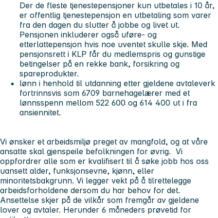
Der de fleste tjenestepensjoner kun utbetales i 10 år,
er offentlig tjenestepensjon en utbetaling som varer
fra den dagen du slutter å jobbe og livet ut.
Pensjonen inkluderer også uføre- og
etterlattepensjon hvis noe uventet skulle skje. Med
pensjonsrett i KLP får du medlemspris og gunstige
betingelser på en rekke bank, forsikring og
spareprodukter.
lønn i henhold til utdanning etter gjeldene avtaleverk
fortrinnsvis som 6709 barnehagelærer med et
lønnsspenn mellom 522 600 og 614 400 ut i fra
ansiennitet.
Vi ønsker et arbeidsmiljø preget av mangfold, og at våre
ansatte skal gjenspeile befolkningen for øvrig. Vi
oppfordrer alle som er kvalifisert til å søke jobb hos oss
uansett alder, funksjonsevne, kjønn, eller
minoritetsbakgrunn. Vi legger vekt på å tilrettelegge
arbeidsforholdene dersom du har behov for det.
Ansettelse skjer på de vilkår som fremgår av gjeldene
lover og avtaler. Herunder 6 måneders prøvetid for