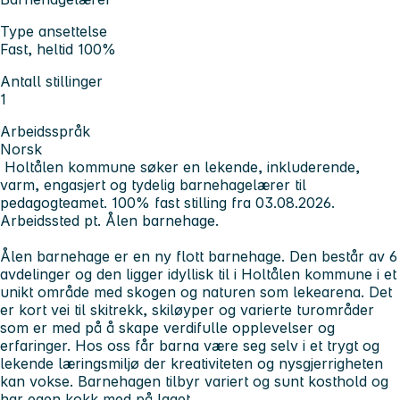
Type ansettelse
Fast, heltid 100%
Antall stillinger
1
Arbeidsspråk
Norsk
Holtålen kommune søker en lekende, inkluderende,
varm, engasjert og tydelig barnehagelærer til
pedagogteamet.
100% fast stilling
fra 03.08.2026.
Arbeidssted pt. Ålen barnehage.
Ålen barnehage er en ny flott barnehage. Den består av 6
avdelinger og den ligger idyllisk til i Holtålen kommune i et
unikt område med skogen og naturen som lekearena. Det
er kort vei til skitrekk, skiløyper og varierte turområder
som er med på å skape verdifulle opplevelser og
erfaringer. Hos oss får barna være seg selv i et trygt og
lekende læringsmiljø der kreativiteten og nysgjerrigheten
kan vokse. Barnehagen tilbyr variert og sunt kosthold og
har egen kokk med på laget.