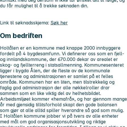
du får mulighet til å trekke søknaden din.
Link til søknadsskjema:
Søk her
Om bedriften
Holtålen er en kommune med knappe 2000 innbyggere
fordelt på 4 bygdesamfunn. Vi definerer oss som en fjell-
og innlandskommune, der 670.000 dekar av arealet er
skog- og fjellterreng i statsallmenning. Kommunesenteret
ligger i bygda Ålen, der de fleste av de kommunale
tjenestene og administrasjonen er samlet på et felles
område. Kommunen har en liten, men tilstrekkelig og
faglig god administrasjon der alle nøkkelroller drar
sammen som en like viktig del av helhetsbildet.
Arbeidsmiljøet kommer «hemafrå», og har gjennom mange
år med gjensidig tillitsforhold skapt den gode balansen
som gjør at alle alltid spiller hverandre så god som mulig.
I Holtålen kommune jobber vi på tvers av alle enheter
med mål om god organisasjonsutvikling og riktige