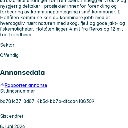
strukturelle endringer for fremtiden. I tillegg er vi aktiv og
nysgjerrig deltaker i prosjekter innenfor forenkling og
forbedring av kommuneplanlegging i små kommuner. I
Holtålen kommune kan du kombinere jobb med et
hverdagsliv nært naturen med skog, fjell og gode jakt- og
fiskemuligheter. Holtålen ligger 4 mil fra Røros og 12 mil
fra Trondheim.
Sektor
Offentlig
Annonsedata
Rapporter annonse
Stillingsnummer
ba781c37-8d87-4b5d-bb7b-dfcda4188309
Sist endret
8. juni 2026