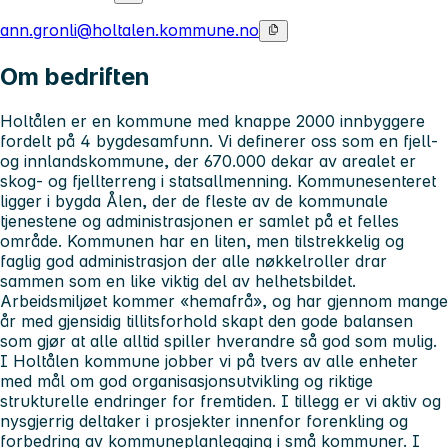
ann.gronli@holtalen.kommune.no
Om bedriften
Holtålen er en kommune med knappe 2000 innbyggere
fordelt på 4 bygdesamfunn. Vi definerer oss som en fjell-
og innlandskommune, der 670.000 dekar av arealet er
skog- og fjellterreng i statsallmenning. Kommunesenteret
ligger i bygda Ålen, der de fleste av de kommunale
tjenestene og administrasjonen er samlet på et felles
område. Kommunen har en liten, men tilstrekkelig og
faglig god administrasjon der alle nøkkelroller drar
sammen som en like viktig del av helhetsbildet.
Arbeidsmiljøet kommer «hemafrå», og har gjennom mange
år med gjensidig tillitsforhold skapt den gode balansen
som gjør at alle alltid spiller hverandre så god som mulig.
I Holtålen kommune jobber vi på tvers av alle enheter
med mål om god organisasjonsutvikling og riktige
strukturelle endringer for fremtiden. I tillegg er vi aktiv og
nysgjerrig deltaker i prosjekter innenfor forenkling og
forbedring av kommuneplanlegging i små kommuner. I