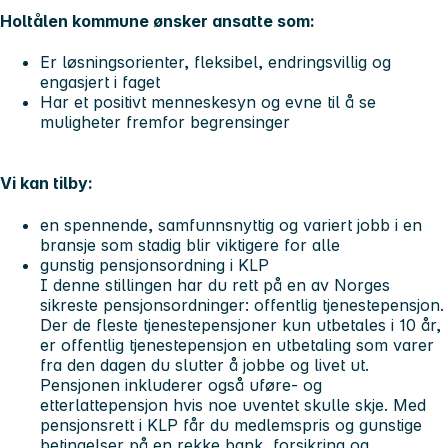
Holtålen kommune ønsker ansatte som:
Er løsningsorienter, fleksibel, endringsvillig og
engasjert i faget
Har et positivt menneskesyn og evne til å se
muligheter fremfor begrensinger
Vi kan tilby:
en spennende, samfunnsnyttig og variert jobb i en
bransje som stadig blir viktigere for alle
gunstig pensjonsordning i KLP
I denne stillingen har du rett på en av Norges
sikreste pensjonsordninger: offentlig tjenestepensjon.
Der de fleste tjenestepensjoner kun utbetales i 10 år,
er offentlig tjenestepensjon en utbetaling som varer
fra den dagen du slutter å jobbe og livet ut.
Pensjonen inkluderer også uføre- og
etterlattepensjon hvis noe uventet skulle skje. Med
pensjonsrett i KLP får du medlemspris og gunstige
betingelser på en rekke bank, forsikring og