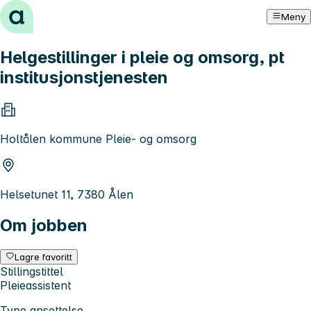
Hopp til innhold
Meny
Helgestillinger i pleie og omsorg, pt
institusjonstjenesten
Holtålen kommune Pleie- og omsorg
Helsetunet 11, 7380 Ålen
Om jobben
Lagre favoritt
Stillingstittel
Pleieassistent
Type ansettelse