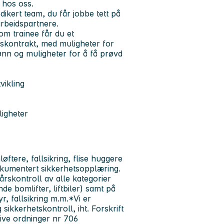
 hos oss.
ikert team, du får jobbe tett på
rbeidspartnere.
om trainee får du et
kontrakt, med muligheter for
lønn og muligheter for å få prøvd
vikling
ligheter
ftere, fallsikring, flise huggere
dokumentert sikkerhetsopplæring.
/ årskontroll av alle kategorier
ende bomlifter, liftbiler) samt på
r, fallsikring m.m.*Vi er
sikkerhetskontroll, iht. Forskrift
tive ordninger nr 706