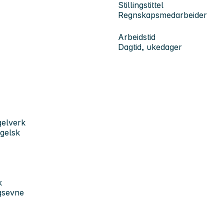
Stillingstittel
Regnskapsmedarbeider
Arbeidstid
Dagtid, ukedager
gelverk
ngelsk
k
gsevne