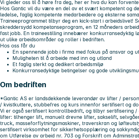
Vi gleder oss til å høre fra deg, her er hva du kan forvente
Hos Gantic vil du være en del av et svært kompetent og ded
ledelse, faglig kompetente medarbeidere og eksterne sama
Traineeprogrammet tilbyr deg en kick-start i arbeidslivet! S
skreddersydd kompetanseprogram, en 12 måneders arbeids
fast jobb. En traineestilling innebærer konkurransedyktig 
ut ulike arbeidsområder og roller i bedriften.
Hos oss får du
En spennende jobb i firma med fokus på ansvar og ut
Muligheten til å arbeide med inn og utland
Et faglig sterkt og dedikert arbeidsmiljø
Konkurransedyktige betingelser og gode utviklingsmu
Om bedriften
*Gantic AS er landsdekkende leverandør av lifter / personlø
/ kvistkuttere, stubbefres og kurs innenfor sertifisert og 
Vi er også sertifisert kontrollbedrift, og tilbyr sertifisering 
lifter: tilhenger lift, manuelt drevne lifter, sakselift, selvgå
truck, masseforflytningsmaskiner, traverskran og løfteutsty
sertifisert virksomhet for sikkerhetsopplæring og sakkyndig 
om Utførelse av arbeid nr. 703 og Forskrift om Administra