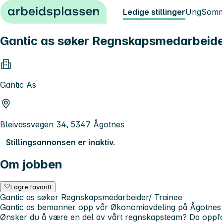
Hopp til innhold
Ledige stillinger
Ung
Somm
Gantic as søker Regnskapsmedarbeide
Gantic As
Bleivassvegen 34, 5347 Ågotnes
Stillingsannonsen er inaktiv.
Om jobben
Lagre favoritt
Gantic as søker Regnskapsmedarbeider/ Trainee
Gantic as bemanner opp vår Økonomiavdeling på Ågotnes 
Ønsker du å være en del av vårt regnskapsteam? Da oppfordr