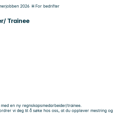
erjobben
2026
☀️
For bedrifter
r/ Trainee
med en ny regnskapsmedarbeider/trainee.
er vi deg til å søke hos oss, at du opplever mestring og t