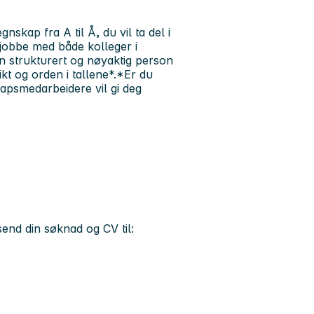
nskap fra A til Å, du vil ta del i
jobbe med både kolleger i
n strukturert og nøyaktig person
t og orden i tallene*.*Er du
kapsmedarbeidere vil gi deg
nd din søknad og CV til: