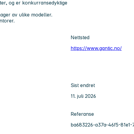
ifter, og er konkurransedyktige
 lager av ulike modeller.
ntorer.
Nettsted
https://www.gantic.no/
Sist endret
11. juli 2026
Referanse
ba683226-a37a-46f5-81e1-