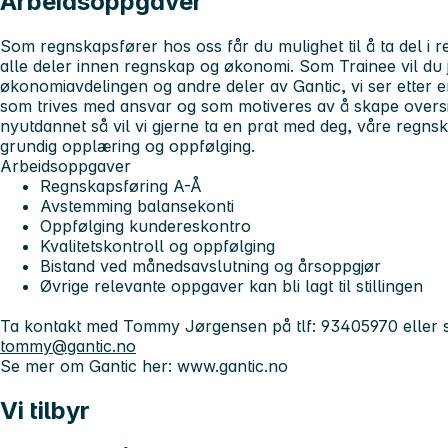
Arbeidsoppgaver
Som regnskapsfører hos oss får du mulighet til å ta del i reg
alle deler innen regnskap og økonomi. Som Trainee vil du 
økonomiavdelingen og andre deler av Gantic, vi ser etter e
som trives med ansvar og som motiveres av å skape oversik
nyutdannet så vil vi gjerne ta en prat med deg, våre regns
grundig opplæring og oppfølging.
Arbeidsoppgaver
Regnskapsføring A-Å
Avstemming balansekonti
Oppfølging kundereskontro
Kvalitetskontroll og oppfølging
Bistand ved månedsavslutning og årsoppgjør
Øvrige relevante oppgaver kan bli lagt til stillingen
Ta kontakt med Tommy Jørgensen på tlf: 93405970 eller se
tommy@gantic.no
Se mer om Gantic her: www.gantic.no
Vi tilbyr