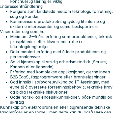
kontinuerlig læring er viktig
Interessenthåndtering
Fungere som bindeledd mellom teknologi, forretning,
salg og kunder
Kommunisere produktretning tydelig til interne og
eksterne interessenter og samarbeidspartnere
Vi ser etter deg som har
Minimum 3--5 års erfaring som produktleder, teknisk
prosjektleder eller tilsvarende rolle i et
teknologitungt miljø
Dokumentert erfaring med å lede produktteam og
personalansvar
Solid kjennskap til smidig arbeidsmetodikk (Scrum,
Kanban eller lignende)
Erfaring med komplekse applikasjoner, gjerne innen
B2B IaaS, fagprogramvare eller bransjeløsninger
God innsikt i softwareutvikling og IT-løsninger, med
evne til å oversette forretningsbehov til tekniske krav
og bidra i tekniske diskusjoner
Gode norsk- og engelskkunnskaper, både muntlig og
skriftlig
Kunnskap om elektrobransjen eller tilgrensende tekniske
fagområder er en fordel, men dette kan du også lære deg