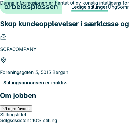
Denne informasjonen er hentet ut av kunstig intelligens for
Hopp til innhold
Ledige stillinger
Ung
Somm
Skap kundeopplevelser i særklasse og l
SOFACOMPANY
Foreningsgaten 3, 5015 Bergen
Stillingsannonsen er inaktiv.
Om jobben
Lagre favoritt
Stillingstittel
Salgsassistent 10% stilling