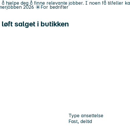
 å hjelpe deg å finne relevante jobber. I noen få tilfeller 
erjobben
2026
☀️
For bedrifter
øft salget i butikken
Type ansettelse
Fast, deltid