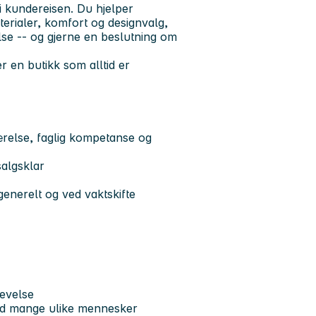
 i kundereisen. Du hjelper
erialer, komfort og designvalg,
se -- og gjerne en beslutning om
 en butikk som alltid er
ærelse, faglig kompetanse og
salgsklar
enerelt og ved vaktskifte
evelse
ed mange ulike mennesker