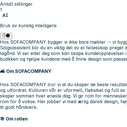
Antall stillinger
1
AI
Bruk av kunstig intelligens
Hos SOFACOMPANY bygger vi ikke bare møbler -- vi bygg
Salgsassistent blir du en viktig del av et fellesskap prege
lagånd. Vi ser etter deg som kan skape kundeopplevelser i 
butikken og hjelpe kundene med å finne design som passer 
🛋️ Om SOFACOMPANY
Hos SOFACOMPANY tror vi at du skaper de beste resultate
og utfordret. Kulturen vår er uformell, fleksibel og full av e
skaper sammen hver eneste dag. Vi gir rom for mennesker
rom for å vokse. Her jobber vi med ærlig dansk design, høy
til godt håndverk.
🎯 Om rollen