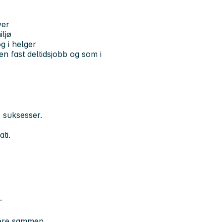
ver
iljø
g i helger
en fast deltidsjobb og som i
 suksesser.
ti.
.
gere sammen.