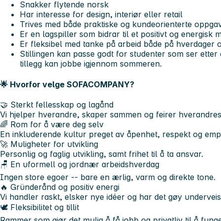
Snakker flytende norsk
Har interesse for design, interiør eller retail
Trives med både praktiske og kundeorienterte oppga
Er en lagspiller som bidrar til et positivt og energisk m
Er fleksibel med tanke på arbeid både på hverdager o
Stillingen kan passe godt for studenter som ser etter 
tillegg kan jobbe igjennom sommeren.
🌟 Hvorfor velge SOFACOMPANY?
🤝 Sterkt fellesskap og lagånd
Vi hjelper hverandre, skaper sammen og feirer hverandres
🌈 Rom for å være deg selv
En inkluderende kultur preget av åpenhet, respekt og empa
🚀 Muligheter for utvikling
Personlig og faglig utvikling, samt frihet til å ta ansvar.
🪑 En uformell og jordnær arbeidshverdag
Ingen store egoer -- bare en ærlig, varm og direkte tone.
🔥 Gründerånd og positiv energi
Vi handler raskt, elsker nye idéer og har det gøy underveis
🕊️ Fleksibilitet og tillit
Rammer som gjør det mulig å få jobb og privatliv til å fun