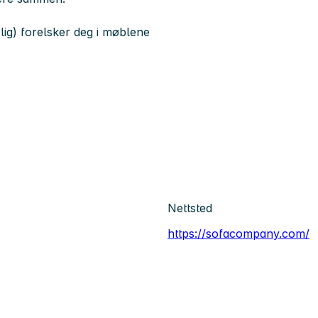
rlig) forelsker deg i møblene
Nettsted
https://sofacompany.com/