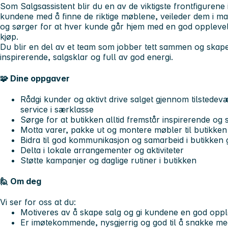
Som Salgsassistent blir du en av de viktigste frontfigurene
kundene med å finne de riktige møblene, veileder dem i mat
og sørger for at hver kunde går hjem med en god opplevel
kjøp.
Du blir en del av et team som jobber tett sammen og skaper
inspirerende, salgsklar og full av god energi.
🧩 Dine oppgaver
Rådgi kunder og aktivt drive salget gjennom tilstedev
service i særklasse
Sørge for at butikken alltid fremstår inspirerende og 
Motta varer, pakke ut og montere møbler til butikken
Bidra til god kommunikasjon og samarbeid i butikken g
Delta i lokale arrangementer og aktiviteter
Støtte kampanjer og daglige rutiner i butikken
🙋 Om deg
Vi ser for oss at du:
Motiveres av å skape salg og gi kundene en god oppl
Er imøtekommende, nysgjerrig og god til å snakke m