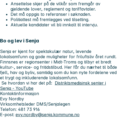
Ansettelse skjer på de vilkår som fremgår av
gjeldende lover, reglement og tariffavtaler.
Det må oppgis to referanser i søknaden.
Politiattest må fremlegges ved tilsetting.
Aktuelle kandidater vil bli innkalt til intervju.
Bo og lev i Senja
Senja er kjent for spektakulær natur, levende
lokalsamfunn og gode muligheter for friluftsliv året rundt.
Finnsnes er regionsenter i Midt-Troms og tilbyr et bredt
kultur-, service- og fritidstilbud. Her får du nærhet til både
fjell, hav og byliv, samtidig som du kan nyte fordelene ved
et trygt og inkluderende lokalsamfunn.
Se hvordan vi har det på:
Distriktsmedisinsk senter i
Senja - YouTube
Kontaktinformasjon
Evy Nordby
Virksomhetsleder DMS/Senjalegen
Telefon: 481 73 916
E-post:
evy.nordby@senja.kommune.no