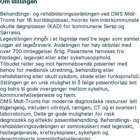
Om stillingen
Behandlings- og rehabiliteringsavdelingen ved DMS Midt-
Troms har 18 korttidsplasser, hvorav fem interkommunale
akutte døgnplasser (KAD) for kommunene Senja og
Sørreisa.
Legestillingen inngår i et fagmiljø med tre leger som samlet
utgjør ett legeårsverk. Avdelingen har høy aktivitet med
over 700 innleggelser årlig. Pasientene henvises fra
fastleger, legevakt eller etter sykehusopphold.
Tilbudet retter seg mot hjemmeboende pasienter med
behov for medisinsk utredning, behandling eller
rehabilitering etter akutt sykdom, skade eller funksjonsfall.
Stillingen gir en unik mulighet til å følge pasientforløp tett
og bidra til gode overganger mellom sykehus,
kommunehelsetjeneste og hjem.
DMS Midt-Troms har moderne diagnostiske ressurser lett
tilgjengelig, inkludert ultralyd, røntgen, CT og et avansert
laboratorium. Dette gir gode muligheter for rask
diagnostikk og effektiv pasientbehandling. Behandlings- og
rehabiliteringsavdelingen er samlokalisert med legevakt,
fastlegetjeneste, kreftsykepleier, sykehjem og
desentraliserte spesialisthelsetjenester.