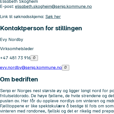
Elisabeth Skogheim
E-post:
elisabeth.skogheim@senja.kommune.no
Link til søknadsskjema:
Søk her
Kontaktperson for stillingen
Evy Nordby
Virksomhetsleder
+47 481 73 916
evy.nordby@senja.kommune.no
Om bedriften
Senja er Norges nest største øy og ligger langt nord for po
frilutseldorado. De høye fjellene, de hvite strendene og det 
pusten av. Her får du oppleve nordlys om vinteren og mi
Fjelltoppene er like spektakulære å bestige til fots om s
vinteren med randonee, fjellski og det er rikelig med prep