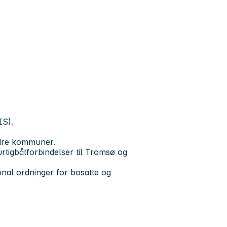
IS).
dre kommuner.
tigbåtforbindelser til Tromsø og
jonal ordninger for bosatte og