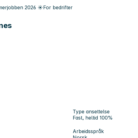
erjobben
2026
☀️
For bedrifter
snes
Type ansettelse
Fast, heltid 100%
Arbeidsspråk
Norsk