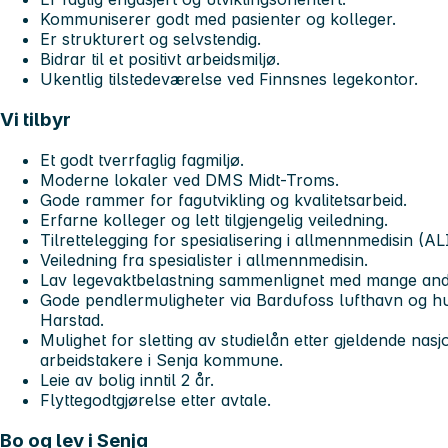
Kommuniserer godt med pasienter og kolleger.
Er strukturert og selvstendig.
Bidrar til et positivt arbeidsmiljø.
Ukentlig tilstedeværelse ved Finnsnes legekontor.
Vi tilbyr
Et godt tverrfaglig fagmiljø.
Moderne lokaler ved DMS Midt-Troms.
Gode rammer for fagutvikling og kvalitetsarbeid.
Erfarne kolleger og lett tilgjengelig veiledning.
Tilrettelegging for spesialisering i allmennmedisin (AL
Veiledning fra spesialister i allmennmedisin.
Lav legevaktbelastning sammenlignet med mange an
Gode pendlermuligheter via Bardufoss lufthavn og hur
Harstad.
Mulighet for sletting av studielån etter gjeldende nas
arbeidstakere i Senja kommune.
Leie av bolig inntil 2 år.
Flyttegodtgjørelse etter avtale.
Bo og lev i Senja