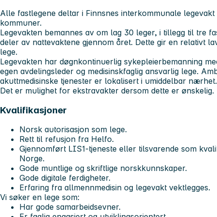
Alle fastlegene deltar i Finnsnes interkommunale legevakt
kommuner.
Legevakten bemannes av om lag 30 leger, i tillegg til tre f
deler av nattevaktene gjennom året. Dette gir en relativt l
lege.
Legevakten har døgnkontinuerlig sykepleierbemanning me
egen avdelingsleder og medisinskfaglig ansvarlig lege. Am
akuttmedisinske tjenester er lokalisert i umiddelbar nærhet.
Det er mulighet for ekstravakter dersom dette er ønskelig.
Kvalifikasjoner
Norsk autorisasjon som lege.
Rett til refusjon fra Helfo.
Gjennomført LIS1-tjeneste eller tilsvarende som kvalif
Norge.
Gode muntlige og skriftlige norskkunnskaper.
Gode digitale ferdigheter.
Erfaring fra allmennmedisin og legevakt vektlegges.
Vi søker en lege som:
Har gode samarbeidsevner.
Er faglig engasjert og utviklingsorientert.