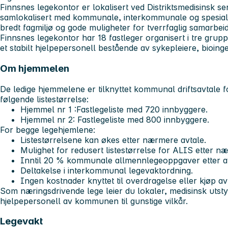
Finnsnes legekontor er lokalisert ved Distriktsmedisinsk 
samlokalisert med kommunale, interkommunale og spesialist
bredt fagmiljø og gode muligheter for tverrfaglig samarbeid
Finnsnes legekontor har 18 fastleger organisert i tre gruppe
et stabilt hjelpepersonell bestående av sykepleiere, bioing
Om hjemmelen
De ledige hjemmelene er tilknyttet kommunal driftsavtale 
følgende listestørrelse:
Hjemmel nr 1 :Fastlegeliste med 720 innbyggere.
Hjemmel nr 2: Fastlegeliste med 800 innbyggere.
For begge legehjemlene:
Listestørrelsene kan økes etter nærmere avtale.
Mulighet for redusert listestørrelse for ALIS etter n
Inntil 20 % kommunale allmennlegeoppgaver etter av
Deltakelse i interkommunal legevaktordning.
Ingen kostnader knyttet til overdragelse eller kjøp av
Som næringsdrivende lege leier du lokaler, medisinsk utst
hjelpepersonell av kommunen til gunstige vilkår.
Legevakt