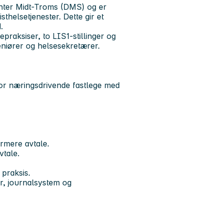
senter Midt-Troms (DMS) og er
helsetjenester. Dette gir et
.
praksiser, to LIS1-stillinger og
eniører og helsesekretærer.
for næringsdrivende fastlege med
ærmere avtale.
tale.
 praksis.
yr, journalsystem og