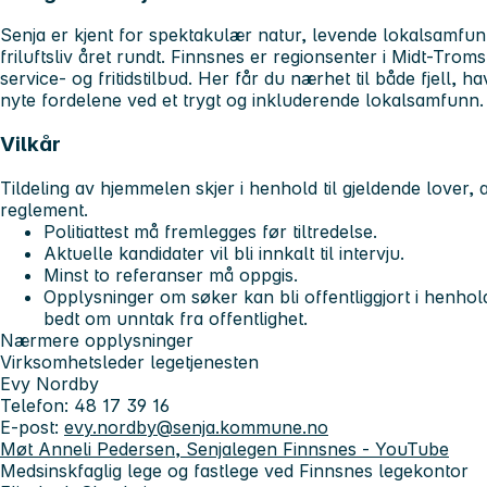
Senja er kjent for spektakulær natur, levende lokalsamfu
friluftsliv året rundt. Finnsnes er regionsenter i Midt-Troms 
service- og fritidstilbud. Her får du nærhet til både fjell, 
nyte fordelene ved et trygt og inkluderende lokalsamfunn.
Vilkår
Tildeling av hjemmelen skjer i henhold til gjeldende lover
reglement.
Politiattest må fremlegges før tiltredelse.
Aktuelle kandidater vil bli innkalt til intervju.
Minst to referanser må oppgis.
Opplysninger om søker kan bli offentliggjort i henhold
bedt om unntak fra offentlighet.
Nærmere opplysninger
Virksomhetsleder legetjenesten
Evy Nordby
Telefon: 48 17 39 16
E-post:
evy.nordby@senja.kommune.no
Møt Anneli Pedersen, Senjalegen Finnsnes - YouTube
Medsinskfaglig lege og fastlege ved Finnsnes legekontor