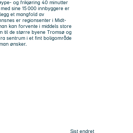
ype- og frikjøring 40 minutter
med sine 15 000 innbyggere er
llegg et mangfold av
nnsnes er regionsenter i Midt-
man kan forvente i middels store
en til de større byene Tromsø og
fra sentrum i et fint boligområde
 man ønsker.
Sist endret