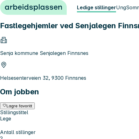
Hopp til innhold
Ledige stillinger
Ung
Somm
Fastlegehjemler ved Senjalegen Finn
Senja kommune Senjalegen Finnsnes
Helsesenterveien 32, 9300 Finnsnes
Om jobben
Lagre favoritt
Stillingstittel
Lege
Antall stillinger
2