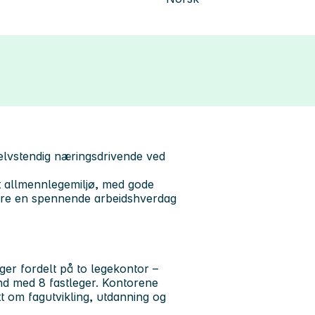
lvstendig næringsdrivende ved
kt allmennlegemiljø, med gode
nere en spennende arbeidshverdag
er fordelt på to legekontor –
nd med 8 fastleger. Kontorene
t om fagutvikling, utdanning og