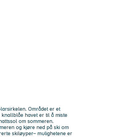
larsirkelen. Området er et
knallblåe havet er til å miste
dnattssol om sommeren.
ommeren og kjøre ned på ski om
arerte skiløyper– mulighetene er