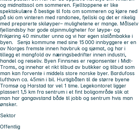
og midnattssol om sommeren. Fjelltoppene er like
spektakulære å bestige til fots om sommeren og kjøre ned
på ski om vinteren med randonee, fjellski og det er rikelig
med preparerte skiløyper– mulighetene er mange. Målselv
fjellandsby har gode alpinmuligheter for løype- og
frikjøring 40 minutter unna og vi har egen slalåmbakke i
byen. Senja kommune med sine 15 000 innbyggere er en
av Norges fremste innen havbruk og sjømat, og har i
tillegg et mangfold av næringsbedrifter innen industri,
handel og reiseliv. Byen Finnsnes er regionsenter i Midt-
Troms, og innehar et rikt tilbud av butikker og tilbud som
man kan forvente i middels store norske byer. Bardufoss
lufthavn ca. 45min i bil. Hurtigbåten til de større byene
Tromsø og Harstad tar vel 1 time. Legekontoret ligger
plassert 1,5 km fra sentrum i et fint boligområde slik at
man har gangavstand både til jobb og sentrum hvis man
ønsker.
Sektor
Offentlig