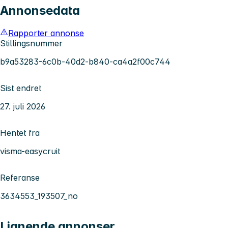
Annonsedata
Rapporter annonse
Stillingsnummer
b9a53283-6c0b-40d2-b840-ca4a2f00c744
Sist endret
27. juli 2026
Hentet fra
visma-easycruit
Referanse
3634553_193507_no
Lignende annonser