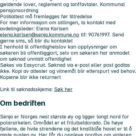
gjeldende lover, reglement og tariffavtaler. Kommunal
pensjonsordning
Politiattest må fremlegges før tiltredelse
For mer informasjon om stillingen, ta kontakt med
avdelingsleder: Elena Karlsen
elena.karlsen@senja.kommune.no
tlf: 90761997. Send
gjerne sms, så blir du kontaktet
I henhold til offentlighetslov kan opplysninger om
søkeren bli offentliggjort, selv om søkeren har anmodet
om søknad unntatt offentlighet
Søkes via Easycruit. Søknad via e-post eller post godtas
ikke. Kopi av attester og vitnemål blir etterspurt ved behov.
Kopiene blir ikke returnert
Link til søknadsskjema:
Søk her
Om bedriften
Senja er Norges nest største øy og ligger langt nord for
polarsirkelen. Området er et frilutseldorado. De høye
fjellene, de hvite strendene og det knallblåe havet er til å
miste pusten av. Her får du oppleve nordlys om vinteren