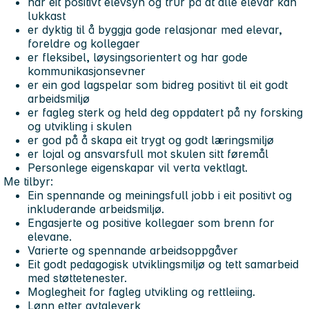
har eit positivt elevsyn og trur på at alle elevar kan
lukkast
er dyktig til å byggja gode relasjonar med elevar,
foreldre og kollegaer
er fleksibel, løysingsorientert og har gode
kommunikasjonsevner
er ein god lagspelar som bidreg positivt til eit godt
arbeidsmiljø
er fagleg sterk og held deg oppdatert på ny forsking
og utvikling i skulen
er god på å skapa eit trygt og godt læringsmiljø
er lojal og ansvarsfull mot skulen sitt føremål
Personlege eigenskapar vil verta vektlagt.
Me tilbyr:
Ein spennande og meiningsfull jobb i eit positivt og
inkluderande arbeidsmiljø.
Engasjerte og positive kollegaer som brenn for
elevane.
Varierte og spennande arbeidsoppgåver
Eit godt pedagogisk utviklingsmiljø og tett samarbeid
med støttetenester.
Moglegheit for fagleg utvikling og rettleiing.
Lønn etter avtaleverk