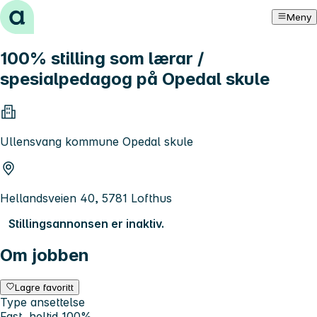
Hopp til innhold
Meny
100% stilling som lærar /
spesialpedagog på Opedal skule
Ullensvang kommune Opedal skule
Hellandsveien 40, 5781 Lofthus
Stillingsannonsen er inaktiv.
Om jobben
Lagre favoritt
Type ansettelse
Fast, heltid 100%