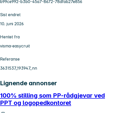
b99ce992-b3b0-45a7-8672-78dfab27e856
Sist endret
10. juni 2026
Hentet fra
visma-easycruit
Referanse
3631537_193947_nn
Lignende annonser
100% stilling som PP-rådgjevar ved
PPT og logopedkontoret