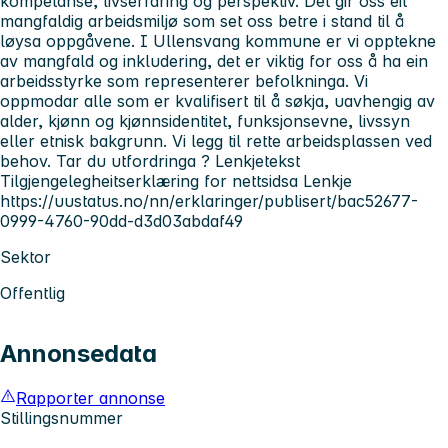
kompetanse, livserfaring og perspektiv. Det gir oss eit
mangfaldig arbeidsmiljø som set oss betre i stand til å
løysa oppgåvene. I Ullensvang kommune er vi opptekne
av mangfald og inkludering, det er viktig for oss å ha ein
arbeidsstyrke som representerer befolkninga. Vi
oppmodar alle som er kvalifisert til å søkja, uavhengig av
alder, kjønn og kjønnsidentitet, funksjonsevne, livssyn
eller etnisk bakgrunn. Vi legg til rette arbeidsplassen ved
behov. Tar du utfordringa ? Lenkjetekst
Tilgjengelegheitserklæring for nettsidsa Lenkje
https://uustatus.no/nn/erklaringer/publisert/bac52677-
0999-4760-90dd-d3d03abdaf49
Sektor
Offentlig
Annonsedata
Rapporter annonse
Stillingsnummer