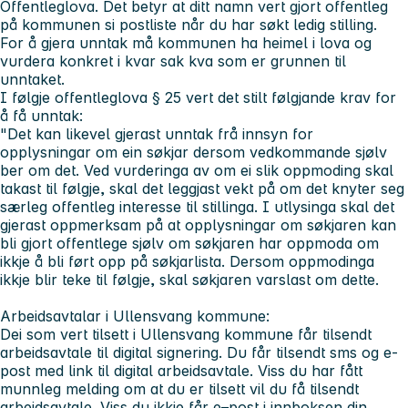
Offentleglova. Det betyr at ditt namn vert gjort offentleg
på kommunen si postliste når du har søkt ledig stilling.
For å gjera unntak må kommunen ha heimel i lova og
vurdera konkret i kvar sak kva som er grunnen til
unntaket.
I følgje offentleglova § 25 vert det stilt følgjande krav for
å få unntak:
"Det kan likevel gjerast unntak frå innsyn for
opplysningar om ein søkjar dersom vedkommande sjølv
ber om det. Ved vurderinga av om ei slik oppmoding skal
takast til følgje, skal det leggjast vekt på om det knyter seg
særleg offentleg interesse til stillinga. I utlysinga skal det
gjerast oppmerksam på at opplysningar om søkjaren kan
bli gjort offentlege sjølv om søkjaren har oppmoda om
ikkje å bli ført opp på søkjarlista. Dersom oppmodinga
ikkje blir teke til følgje, skal søkjaren varslast om dette.
Arbeidsavtalar i Ullensvang kommune:
Dei som vert tilsett i Ullensvang kommune får tilsendt
arbeidsavtale til digital signering. Du får tilsendt sms og e-
post med link til digital arbeidsavtale. Viss du har fått
munnleg melding om at du er tilsett vil du få tilsendt
arbeidsavtale. Viss du ikkje får e–post i innboksen din,