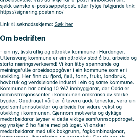
sjekk uønska e-post/søppelpost, eller fylge følgjande link:
https://signering.posten.no/
Link til søknadsskjema:
Søk her
Om bedriften
- ein ny, livskraftig og attraktiv kommune i Hardanger.
Ullensvang kommune er ein attraktiv stad å bu, arbeida og
starta næringsverksemd! Vi kan tilby spennande og
meiningsfulle arbeidsoppgåver i ein kommune som er i
utvikling. Her finn du fjord, fjell, fonn, frukt, landbruk,
havbruk og verdsleiande industri i ein og same kommune.
Kommunen har omlag 10 967 innbyggjarar, der Odda er
administrasjonssenter i kommunen omkransa av sterke
bygder. Oppdraget vårt er å levera gode tenestar, vera ein
god samfunnsutviklar og arbeide for vidare vekst og
utvikling i kommunen. Gjennom motiverte og dyktige
medarbeidarar løyser vi dette viktige samfunnsoppdraget,
og ynskjer å ha fleire med på laget. Vi ønsker
medarbeidarar med ulik bakgrunn, fagkombinasjonar,