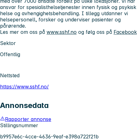
med over 7000 ansatte fordelt på ulike lokasjoner. Vi har
ansvar for spesialisthelsetjenester innen fysisk og psykisk
helse og avhengighetsbehandling. I tillegg utdanner vi
helsepersonell, forsker og underviser pasienter og
pårørende.
Les mer om oss på
www.sshf.no
og følg oss på
Facebook
Sektor
Offentlig
Nettsted
https://www.sshf.no/
Annonsedata
Rapporter annonse
Stillingsnummer
b9957e6c-4cce-4636-9eaf-e398a722f21b