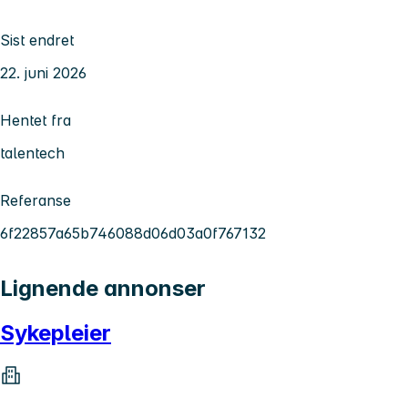
Sist endret
22. juni 2026
Hentet fra
talentech
Referanse
6f22857a65b746088d06d03a0f767132
Lignende annonser
Sykepleier