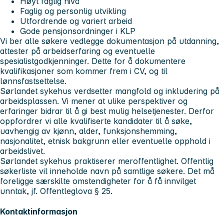
Høyt faglig nivå
Faglig og personlig utvikling
Utfordrende og variert arbeid
Gode pensjonsordninger i KLP
Vi ber alle søkere vedlegge dokumentasjon på utdanning,
attester på arbeidserfaring og eventuelle
spesialistgodkjenninger. Dette for å dokumentere
kvalifikasjoner som kommer frem i CV, og til
lønnsfastsettelse.
Sørlandet sykehus verdsetter mangfold og inkludering på
arbeidsplassen. Vi mener at ulike perspektiver og
erfaringer bidrar til å gi best mulig helsetjenester. Derfor
oppfordrer vi alle kvalifiserte kandidater til å søke,
uavhengig av kjønn, alder, funksjonshemming,
nasjonalitet, etnisk bakgrunn eller eventuelle opphold i
arbeidslivet.
Sørlandet sykehus praktiserer meroffentlighet. Offentlig
søkerliste vil inneholde navn på samtlige søkere. Det må
foreligge særskilte omstendigheter for å få innvilget
unntak, jf. Offentleglova § 25.
Kontaktinformasjon