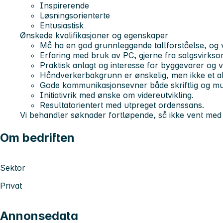
I
nspirerende
L
øsningsorienterte
E
ntusiastisk
Ønskede kvalifikasjoner og egenskaper
Må ha en god grunnleggende tallforståelse, og 
Erfaring med bruk av PC, gjerne fra salgsvirkso
Praktisk anlagt og interesse for byggevarer og 
Håndverkerbakgrunn er ønskelig, men ikke et ab
Gode kommunikasjonsevner både skriftlig og mun
Initiativrik med ønske om videreutvikling.
Resultatorientert med utpreget ordenssans.
Vi behandler søknader fortløpende, så ikke vent med 
Om bedriften
Sektor
Privat
Annonsedata