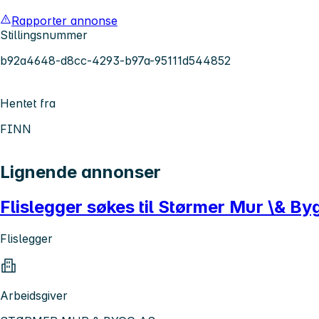
Rapporter annonse
Stillingsnummer
b92a4648-d8cc-4293-b97a-95111d544852
Hentet fra
FINN
Lignende annonser
Flislegger søkes til Størmer Mur \& By
Flislegger
Arbeidsgiver