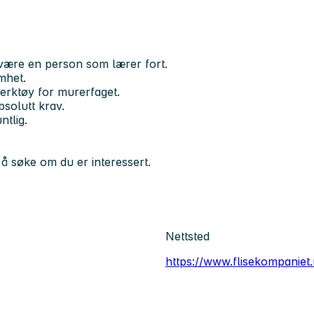
være en person som lærer fort.
mhet.
verktøy for murerfaget.
solutt krav.
tlig.
å søke om du er interessert.
Nettsted
https://www.flisekompaniet