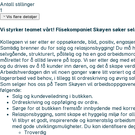
Antall stillinger
1
Vis flere detaljer
Vi styrker teamet vårt! Flisekompaniet Skøyen søker selge
Kollegaen vi ser etter er oppsøkende, blid, positiv, engasjer
Samtidig brenner du for salg og relasjonsbygging! Du må h
selvgående, strukturert, pålitelig og ha en god arbeidsmor
målrettet for å alltid levere på topp. Vi ser etter deg med e
og du drives av å få kunder inn døren, og det å skape verd
Arbeidshverdagen din vil noen ganger være litt variert og 
lagerarbeid ved behov, i tillegg til ordreskriving og øvrig sa
Som selger hos oss på Team Skøyen vil arbeidsoppgavene
følgende:
Salg og kundeveiledning i butikken.
Ordreskriving og oppfølging av ordre.
Sørge for at butikken fremstår innbydende med korre
Relasjonsbygging, samt skape et hyggelig miljø for al
Vi tilbyr et godt, inspirerende og kameratslig arbeidsm
med gode utviklingsmuligheter. Du kan identifisere de
T
roverdig