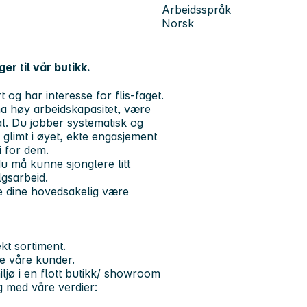
Arbeidsspråk
Norsk
r til vår butikk.
t og har interesse for flis-faget.
a høy arbeidskapasitet, være
al. Du jobber systematisk og
t glimt i øyet, ekte engasjement
i for dem.
du må kunne sjonglere litt
lgsarbeid.
 dine hovedsakelig være
kt sortiment.
le våre kunder.
iljø i en flott butikk/ showroom
g med våre verdier: