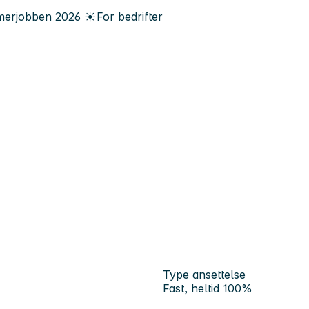
erjobben
2026
☀️
For bedrifter
Type ansettelse
Fast, heltid 100%