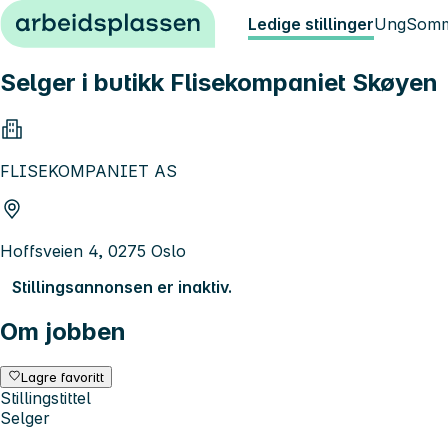
Hopp til innhold
Ledige stillinger
Ung
Somm
Selger i butikk Flisekompaniet Skøyen
FLISEKOMPANIET AS
Hoffsveien 4, 0275 Oslo
Stillingsannonsen er inaktiv.
Om jobben
Lagre favoritt
Stillingstittel
Selger