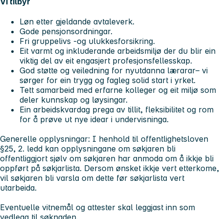
Vi tilbyr
Løn etter gjeldande avtaleverk.
Gode pensjonsordningar.
Fri gruppelivs -og ulukkesforsikring.
Eit varmt og inkluderande arbeidsmiljø der du blir ein
viktig del av eit engasjert profesjonsfellesskap.
God støtte og veiledning for nyutdanna lærarar– vi
sørger for ein trygg og fagleg solid start i yrket.
Tett samarbeid med erfarne kolleger og eit miljø som
deler kunnskap og løysingar.
Ein arbeidskvardag prega av tillit, fleksibilitet og rom
for å prøve ut nye idear i undervisninga.
Generelle opplysningar:
I henhold til offentlighetsloven
§25, 2. ledd kan opplysningane om søkjaren bli
offentliggjort sjølv om søkjaren har anmoda om å ikkje bli
oppført på søkjarlista. Dersom ønsket ikkje vert etterkome,
vil søkjaren bli varsla om dette før søkjarlista vert
utarbeida.
Eventuelle vitnemål og attester skal leggjast inn som
vedlegg til søknaden.