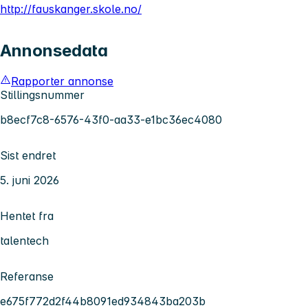
http://fauskanger.skole.no/
Annonsedata
Rapporter annonse
Stillingsnummer
b8ecf7c8-6576-43f0-aa33-e1bc36ec4080
Sist endret
5. juni 2026
Hentet fra
talentech
Referanse
e675f772d2f44b8091ed934843ba203b