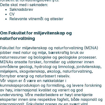
forskrift til forvaltningsloven §15.
Dette skal med i søknaden:
Søknadsbrev
CV
Relevante vitnemål og attester
Om Fakultet for miljøvitenskap og
naturforvaltning
Fakultet for miljøvitenskap og naturforvaltning (MINA)
jobber med natur og miljø, bærekraftig bruk av
naturressurser og biologiske og geologiske prosesser.
MINAs ansatte forsker, formidler og utdanner innen
områdene geologi, hydrologi og limnologi, jordvitenskap,
miljøkjemi, skogvitenskap, økologi, naturforvaltning,
fornybar energi og naturbasert reiseliv.
Vår visjon er å være en nøkkelaktør i
kunnskapsproduksjon og formidling, og levere forskning
av høy, internasjonal kvalitet og variert og god
undervisning. Våre medarbeidere er høyt anerkjente
eksperter innen sine respektive fagfelt, både nasjonalt og
internasjonalt. Fakultetet preges av en svært vital