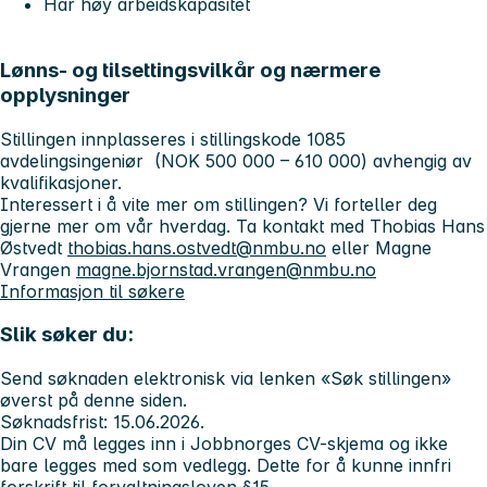
Har høy arbeidskapasitet
Lønns- og tilsettingsvilkår og nærmere
opplysninger
Stillingen innplasseres i stillingskode 1085
avdelingsingeniør (NOK 500 000 – 610 000) avhengig av
kvalifikasjoner.
Interessert i å vite mer om stillingen? Vi forteller deg
gjerne mer om vår hverdag. Ta kontakt med Thobias Hans
Østvedt
thobias.hans.ostvedt@nmbu.no
eller Magne
Vrangen
magne.bjornstad.vrangen@nmbu.no
Informasjon til søkere
Slik søker du:
Send søknaden elektronisk via lenken «Søk stillingen»
øverst på denne siden.
Søknadsfrist: 15.06.2026.
Din CV må legges inn i Jobbnorges CV-skjema og ikke
bare legges med som vedlegg. Dette for å kunne innfri