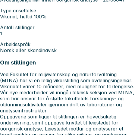
Type ansettelse
Vikariat, heltid 100%
Antall stillinger
1
Arbeidsspråk
Norsk eller skandinavisk
Om stillingen
Ved Fakultet for miljøvitenskap og naturforvaltning
(MINA) har vi en ledig vikarstilling som avdelingsingeniør.
Vikariatet varer 10 måneder, med mulighet for forlengelse.
Vår nye medarbeider vil inngå i teknisk seksjon ved MINA,
som har ansvar for å støtte fakultetets forsknings- og
utdanningsaktiviteter gjennom drift av laboratorier og
analyseinfrastruktur.
Oppgavene som ligger til stillingen er hovedsakelig
undervisning, samt oppgave knyttet til leiestedet for
uorganisk analyse, Leiestedet mottar og analyserer et
bredt spekter av prøver fra ulike miljøer, og analyserer