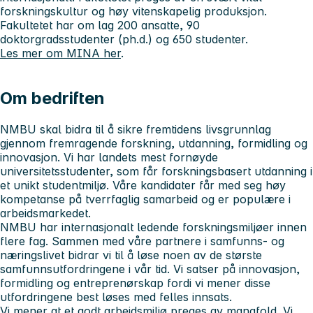
forskningskultur og høy vitenskapelig produksjon.
Fakultetet har om lag 200 ansatte, 90
doktorgradsstudenter (ph.d.) og 650 studenter.
Les mer om MINA her
.
Om bedriften
NMBU skal bidra til å sikre fremtidens livsgrunnlag
gjennom fremragende forskning, utdanning, formidling og
innovasjon. Vi har landets mest fornøyde
universitetsstudenter, som får forskningsbasert utdanning i
et unikt studentmiljø. Våre kandidater får med seg høy
kompetanse på tverrfaglig samarbeid og er populære i
arbeidsmarkedet.
NMBU har internasjonalt ledende forskningsmiljøer innen
flere fag. Sammen med våre partnere i samfunns- og
næringslivet bidrar vi til å løse noen av de største
samfunnsutfordringene i vår tid. Vi satser på innovasjon,
formidling og entreprenørskap fordi vi mener disse
utfordringene best løses med felles innsats.
Vi mener at et godt arbeidsmiljø preges av mangfold. Vi