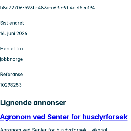
b8d72706-593b-483a-a63e-9b4cef5ec194
Sist endret
16. juni 2026
Hentet fra
jobbnorge
Referanse
10298283
Lignende annonser
Agronom ved Senter for husdyrforsøk
Agronom ved Senter for husdyrforsøk - vikariat