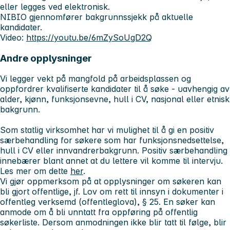
eller legges ved elektronisk.
NIBIO gjennomfører bakgrunnssjekk på aktuelle
kandidater.
Video:
https://youtu.be/6mZySoUgD2Q
Andre opplysninger
Vi legger vekt på mangfold på arbeidsplassen og
oppfordrer kvalifiserte kandidater til å søke - uavhengig av
alder, kjønn, funksjonsevne, hull i CV, nasjonal eller etnisk
bakgrunn.
Som statlig virksomhet har vi mulighet til å gi en positiv
særbehandling for søkere som har funksjonsnedsettelse,
hull i CV eller innvandrerbakgrunn. Positiv særbehandling
innebærer blant annet at du lettere vil komme til intervju.
Les mer om dette
her
.
Vi gjør oppmerksom på at opplysninger om søkeren kan
bli gjort offentlige, jf. Lov om rett til innsyn i dokumenter i
offentleg verksemd (offentleglova), § 25. En søker kan
anmode om å bli unntatt fra oppføring på offentlig
søkerliste. Dersom anmodningen ikke blir tatt til følge, blir