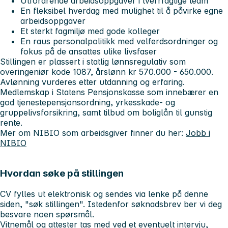
Utfordrende arbeidsoppgaver i tverrfaglige team
En fleksibel hverdag med mulighet til å påvirke egne
arbeidsoppgaver
Et sterkt fagmiljø med gode kolleger
En raus personalpolitikk med velferdsordninger og
fokus på de ansattes ulike livsfaser
Stillingen er plassert i statlig lønnsregulativ som
overingeniør kode 1087, årslønn kr 570.000 - 650.000.
Avlønning vurderes etter utdanning og erfaring.
Medlemskap i Statens Pensjonskasse som innebærer en
god tjenestepensjonsordning, yrkesskade- og
gruppelivsforsikring, samt tilbud om boliglån til gunstig
rente.
Mer om NIBIO som arbeidsgiver finner du her:
Jobb i
NIBIO
Hvordan søke på stillingen
CV fylles ut elektronisk og sendes via lenke på denne
siden, "søk stillingen". Istedenfor søknadsbrev ber vi deg
besvare noen spørsmål.
Vitnemål og attester tas med ved et eventuelt intervju,