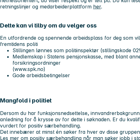
helhetsorientert, du viser respekt og er tett på. Du kan le
retningslinjer og medarbeiderplattform
her
.
Dette kan vi tilby om du velger oss
En utfordrende og spennende arbeidsplass for deg som vi
fremtidens politi
Stillingen lønnes som politiinspektør (stillingskode 0
Medlemskap i Statens pensjonskasse, med blant anne
forsikringsordninger
(www.spk.no)
Gode arbeidsbetingelser
Mangfold i politiet
Dersom du har funksjonsnedsettelse, innvandrerbakgrunn el
anledning for å krysse av for dette i søknaden. Er du kvalifise
vurdert for positiv særbehandling.
Det innebærer at minst én søker fra hver av disse gruppene b
Les mer om positiv særbehandling når man søker jobb i st