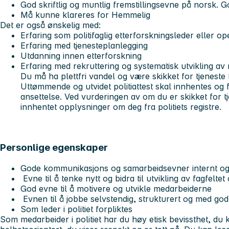
God skriftlig og muntlig fremstillingsevne på norsk. 
Må kunne klareres for Hemmelig
Det er også ønskelig med:
Erfaring som politifaglig etterforskningsleder eller op
Erfaring med tjenesteplanlegging
Utdanning innen etterforskning
Erfaring med rekruttering og systematisk utvikling a
Du må ha plettfri vandel og være skikket for tjeneste f
Uttømmende og utvidet politiattest skal innhentes og 
ansettelse. Ved vurderingen av om du er skikket for tjen
innhentet opplysninger om deg fra politiets registre.
Personlige egenskaper
Gode kommunikasjons og samarbeidsevner internt og
Evne til å tenke nytt og bidra til utvikling av fagfelte
God evne til å motivere og utvikle medarbeiderne
Evnen til å jobbe selvstendig, strukturert og med g
Som leder i politiet forpliktes
Som medarbeider i politiet har du høy etisk bevissthet, d