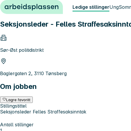
Hopp til innhold
Ledige stillinger
Ung
Somm
Seksjonsleder - Felles Straffesaksinnt
Sør-Øst politidistrikt
Baglergaten 2, 3110 Tønsberg
Om jobben
Lagre favoritt
Stillingstittel
Seksjonsleder Felles Straffesaksinntak
Antall stillinger
1