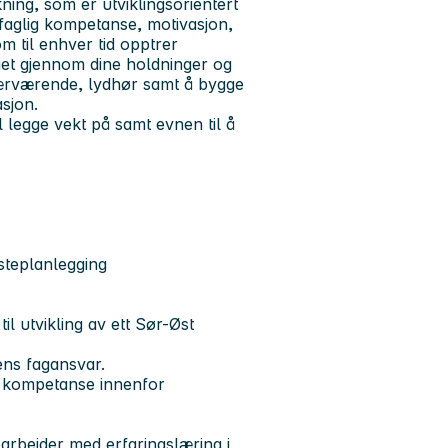
ning, som er utviklingsorientert
l faglig kompetanse, motivasjon,
om til enhver tid opptrer
iet gjennom dine holdninger og
 nærværende, lydhør samt å bygge
asjon.
l legge vekt på samt evnen til å
esteplanlegging
il utvikling av ett Sør-Øst
nens fagansvar.
v kompetanse innenfor
sk arbeider med erfaringslæring i