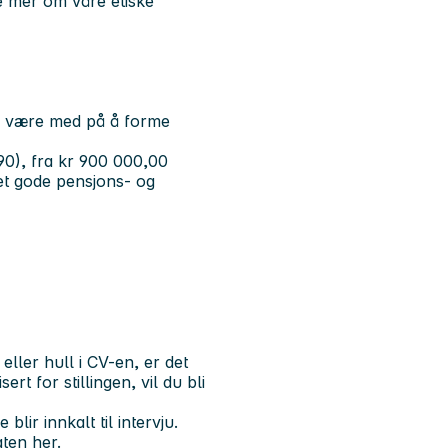
se mer om våre etiske
l være med på å forme
290), fra kr 900 000,00
t gode pensjons- og
ler hull i CV-en, er det
rt for stillingen, vil du bli
lir innkalt til intervju.
aten
her
.