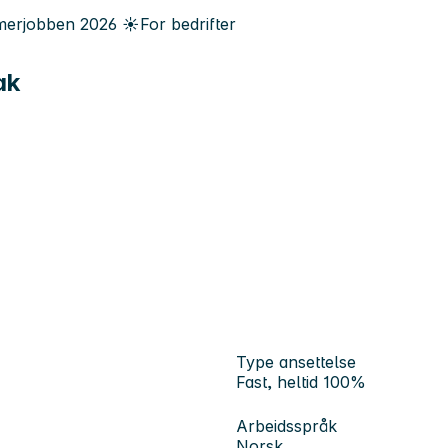
erjobben
2026
☀️
For bedrifter
ak
Type ansettelse
Fast, heltid 100%
Arbeidsspråk
Norsk