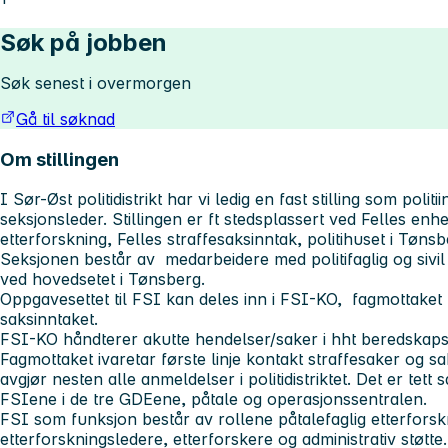
Søk på jobben
Søk senest i overmorgen
Gå til søknad
Om stillingen
I Sør-Øst politidistrikt har vi ledig en fast stilling som pol
seksjonsleder. Stillingen er ft stedsplassert ved Felles enhe
etterforskning, Felles straffesaksinntak, politihuset i Tønsb
Seksjonen består av medarbeidere med politifaglig og sivil
ved hovedsetet i Tønsberg.
Oppgavesettet til FSI kan deles inn i FSI-KO, fagmottaket
saksinntaket.
FSI-KO håndterer akutte hendelser/saker i hht beredskaps
Fagmottaket ivaretar første linje kontakt straffesaker og sa
avgjør nesten alle anmeldelser i politidistriktet. Det er tet
FSIene i de tre GDEene, påtale og operasjonssentralen.
FSI som funksjon består av rollene påtalefaglig etterforskn
etterforskningsledere, etterforskere og administrativ støtte.