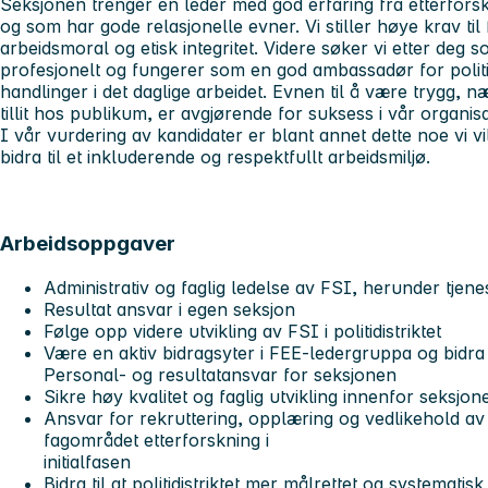
Seksjonen trenger en leder med god erfaring fra etterforsk
og som har gode relasjonelle evner. Vi stiller høye krav ti
arbeidsmoral og etisk integritet. Videre søker vi etter deg s
profesjonelt og fungerer som en god ambassadør for polit
handlinger i det daglige arbeidet. Evnen til å være trygg,
tillit hos publikum, er avgjørende for suksess i vår organis
I vår vurdering av kandidater er blant annet dette noe vi vi
bidra til et inkluderende og respektfullt arbeidsmiljø.
Arbeidsoppgaver
Administrativ og faglig ledelse av FSI, herunder tjen
Resultat ansvar i egen seksjon
Følge opp videre utvikling av FSI i politidistriktet
Være en aktiv bidragsyter i FEE-ledergruppa og bidra t
Personal- og resultatansvar for seksjonen
Sikre høy kvalitet og faglig utvikling innenfor seksjo
Ansvar for rekruttering, opplæring og vedlikehold a
fagområdet etterforskning i
initialfasen
Bidra til at politidistriktet mer målrettet og systemati