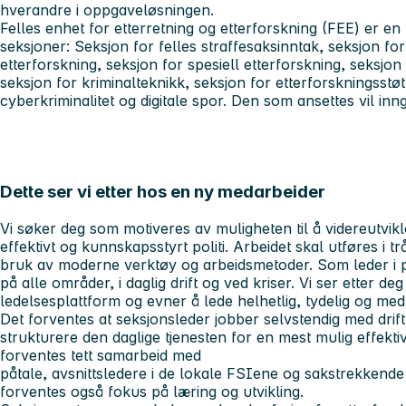
hverandre i oppgaveløsningen.
Felles enhet for etterretning og etterforskning (FEE) er en f
seksjoner: Seksjon for felles straffesaksinntak, seksjon for
etterforskning, seksjon for spesiell etterforskning, seksjon
seksjon for kriminalteknikk, seksjon for etterforskningsstøt
cyberkriminalitet og digitale spor. Den som ansettes vil in
Dette ser vi etter hos en ny medarbeider
Vi søker deg som motiveres av muligheten til å videreutvikle
effektivt og kunnskapsstyrt politi. Arbeidet skal utføres i
bruk av moderne verktøy og arbeidsmetoder. Som leder i po
på alle områder, i daglig drift og ved kriser. Vi ser etter deg
ledelsesplattform og evner å lede helhetlig, tydelig og med
Det forventes at seksjonsleder jobber selvstendig med drif
strukturere den daglige tjenesten for en mest mulig effektiv
forventes tett samarbeid med
påtale, avsnittsledere i de lokale FSIene og sakstrekkende 
forventes også fokus på læring og utvikling.