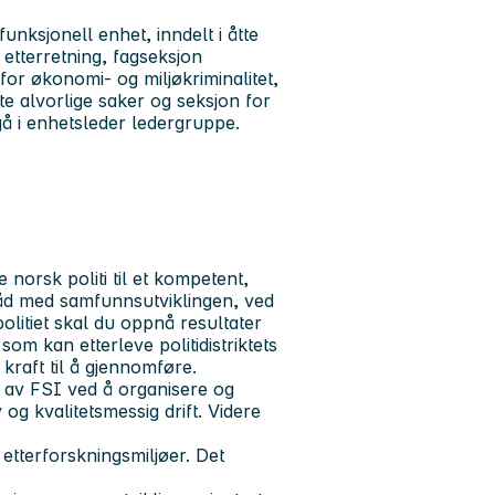
unksjonell enhet, inndelt i åtte
 etterretning, fagseksjon
 for økonomi- og miljøkriminalitet,
te alvorlige saker og seksjon for
ngå i enhetsleder ledergruppe.
 norsk politi til et kompetent,
 tråd med samfunnsutviklingen, ved
litiet skal du oppnå resultater
 som kan etterleve politidistriktets
 kraft til å gjennomføre.
t av FSI ved å organisere og
 og kvalitetsmessig drift. Videre
etterforskningsmiljøer. Det