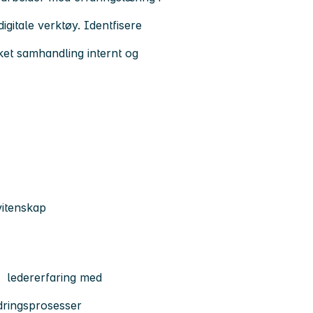
digitale verktøy. Identfisere
rket samhandling internt og
svitenskap
r ledererfaring med
ndringsprosesser