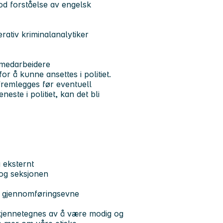
God forståelse av engelsk
erativ kriminalanalytiker
v medarbeidere
or å kunne ansettes i politiet.
fremlegges før eventuell
este i politiet, kan det bli
 eksternt
t og seksjonen
od gjennomføringsevne
u kjennetegnes av å være modig og