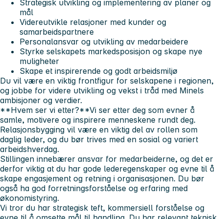
Strategisk utvikling og implementering av planer og
mål
Videreutvikle relasjoner med kunder og
samarbeidspartnere
Personalansvar og utvikling av medarbeidere
Styrke selskapets markedsposisjon og skape nye
muligheter
Skape et inspirerende og godt arbeidsmiljø
Du vil være en viktig frontfigur for selskapene i regionen,
og jobbe for videre utvikling og vekst i tråd med Minels
ambisjoner og verdier.
**Hvem ser vi etter?**Vi ser etter deg som evner å
samle, motivere og inspirere menneskene rundt deg.
Relasjonsbygging vil være en viktig del av rollen som
daglig leder, og du bør trives med en sosial og variert
arbeidshverdag.
Stillingen innebærer ansvar for medarbeiderne, og det er
derfor viktig at du har gode lederegenskaper og evne til å
skape engasjement og retning i organisasjonen. Du bør
også ha god forretningsforståelse og erfaring med
økonomistyring.
Vi tror du har strategisk teft, kommersiell forståelse og
evne til å omsette mål til handling. Du har relevant teknisk