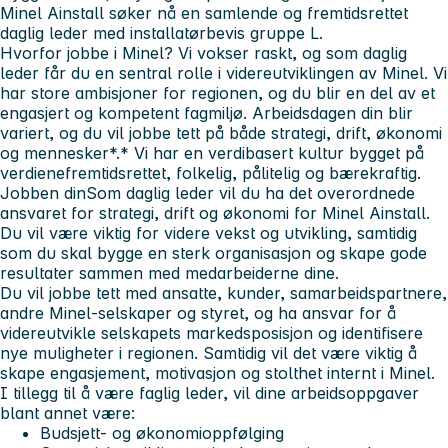
Minel Ainstall søker nå en samlende og fremtidsrettet
daglig leder med installatørbevis gruppe L.
Hvorfor jobbe i Minel?
Vi vokser raskt, og som daglig
leder får du en sentral rolle i videreutviklingen av Minel. Vi
har store ambisjoner for regionen, og du blir en del av et
engasjert og kompetent fagmiljø. Arbeidsdagen din blir
variert, og du vil jobbe tett på både strategi, drift, økonomi
og mennesker*.* Vi har en verdibasert kultur bygget på
verdiene
fremtidsrettet, folkelig, pålitelig og bærekraftig.
Jobben din
Som daglig leder vil du ha det overordnede
ansvaret for strategi, drift og økonomi for Minel Ainstall.
Du vil være viktig for videre vekst og utvikling, samtidig
som du skal bygge en sterk organisasjon og skape gode
resultater sammen med medarbeiderne dine.
Du vil jobbe tett med ansatte, kunder, samarbeidspartnere,
andre Minel-selskaper og styret, og ha ansvar for å
videreutvikle selskapets markedsposisjon og identifisere
nye muligheter i regionen. Samtidig vil det være viktig å
skape engasjement, motivasjon og stolthet internt i Minel.
I tillegg til å være faglig leder, vil dine arbeidsoppgaver
blant annet være:
Budsjett- og økonomioppfølging