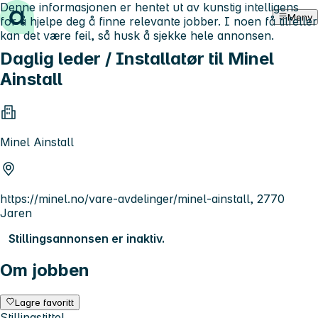
Denne informasjonen er hentet ut av kunstig intelligens
Hopp til innhold
Meny
for å hjelpe deg å finne relevante jobber. I noen få tilfeller
kan det være feil, så husk å sjekke hele annonsen.
Daglig leder / Installatør til Minel
Ainstall
Minel Ainstall
https://minel.no/vare-avdelinger/minel-ainstall, 2770
Jaren
Stillingsannonsen er inaktiv.
Om jobben
Lagre favoritt
Stillingstittel