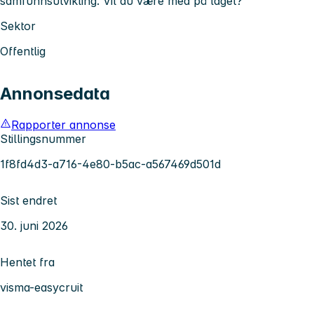
samfunnsutvikling. Vil du være med på laget?
Sektor
Offentlig
Annonsedata
Rapporter annonse
Stillingsnummer
1f8fd4d3-a716-4e80-b5ac-a567469d501d
Sist endret
30. juni 2026
Hentet fra
visma-easycruit