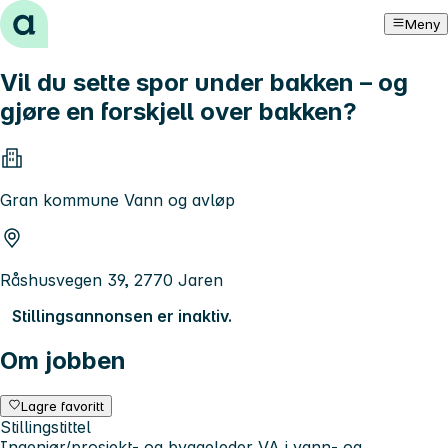
Hopp til innhold
Meny
Vil du sette spor under bakken – og
gjøre en forskjell over bakken?
Gran kommune Vann og avløp
Råshusvegen 39, 2770 Jaren
Stillingsannonsen er inaktiv.
Om jobben
Lagre favoritt
Stillingstittel
Ingeniør/prosjekt- og byggeleder VA i vann- og