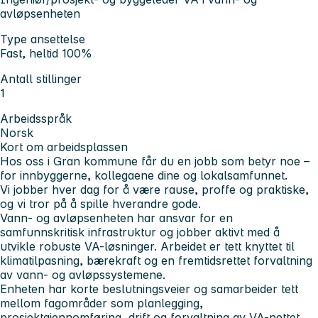
avløpsenheten
Type ansettelse
Fast, heltid 100%
Antall stillinger
1
Arbeidsspråk
Norsk
Kort om arbeidsplassen
Hos oss i Gran kommune får du en jobb som betyr noe –
for innbyggerne, kollegaene dine og lokalsamfunnet.
Vi jobber hver dag for å være
rause, proffe og praktiske
,
og vi tror på å spille hverandre gode.
Vann- og avløpsenheten har ansvar for en
samfunnskritisk infrastruktur og jobber aktivt med å
utvikle robuste VA-løsninger. Arbeidet er tett knyttet til
klimatilpasning, bærekraft og en fremtidsrettet forvaltning
av vann- og avløpssystemene.
Enheten har korte beslutningsveier og samarbeider tett
mellom fagområder som planlegging,
prosjektgjennomføring, drift og forvaltning av VA-nettet.