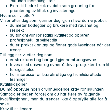
inkludert innmåling i felt
Bidra til bedre bruk av data som grunnlag for
prioritering av tiltak og investeringer
Hvem ser vi etter?
Vi ser etter deg som kjenner deg igjen i hvordan vi jobber:
du møter kollegaer og brukere med raushet og
respekt
du tar ansvar for faglig kvalitet og opptrer
profesjonelt i arbeidet ditt
du er praktisk anlagt og finner gode løsninger når det
trengs
I tillegg ser vi etter deg som
er strukturert og har god gjennomføringsevne
trives med ansvar og evner å drive prosjekter frem til
ferdigstillelse
har interesse for bærekraftige og fremtidsrettede
løsninger
Kvalifikasjoner
Du må oppfylle noen grunnleggende krav for stillingen.
Samtidig er det en fordel om du har flere av følgende
kvalifikasjoner , men du trenger ikke å oppfylle alle for å
søke.
Krav til stillingen: