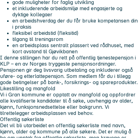
gode muligheter for faglig utvikling
et inkluderende arbeidsmiljø med engasjerte og
dyktige kollegaer
en arbeidshverdag der du får bruke kompetansen din
i praksis
fleksibel arbeidstid (fleksitid)
tilgang til treningsrom
en arbeidsplass sentralt plassert ved rådhuset, med
kort avstand til Gjøvikbanen
I denne stillingen har du rett på offentlig tjenestepensjon i
KLP – en av Norges tryggeste pensjonsordninger.
Pensjonen gir deg livsvarig utbetaling og inkluderer også
uføre- og etterlattepensjon. Som medlem får du i tillegg
gode betingelser på bank-, forsikrings- og spareprodukter.
Likestilling og mangfold
Vi i Gran kommune er opptatt av mangfold og oppfordrer
alle kvalifiserte kandidater til å søke, uavhengig av alder,
kjønn, funksjonsnedsettelse eller bakgrunn. Vi
tilrettelegger arbeidsplassen ved behov.
Offentlig søkerliste
Det vil bli utarbeidet en offentlig søkerliste med navn,
kjønn, alder og kommune på alle søkere. Det er mulig å
be om unntak fra offentlig søkerliste, men kravene er