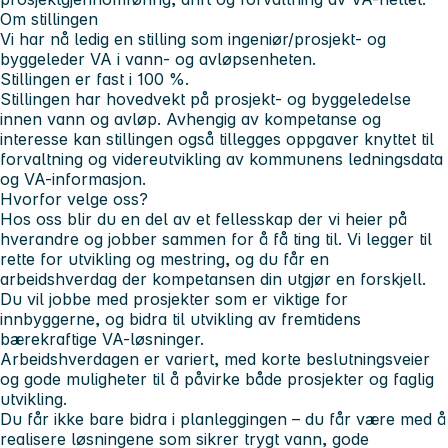
Om stillingen
Vi har nå ledig en stilling som ingeniør/prosjekt- og
byggeleder VA i vann- og avløpsenheten.
Stillingen er fast i 100 %.
Stillingen har hovedvekt på prosjekt- og byggeledelse
innen vann og avløp. Avhengig av kompetanse og
interesse kan stillingen også tillegges oppgaver knyttet til
forvaltning og videreutvikling av kommunens ledningsdata
og VA-informasjon.
Hvorfor velge oss?
Hos oss blir du en del av et fellesskap der vi heier på
hverandre og jobber sammen for å få ting til. Vi legger til
rette for utvikling og mestring, og du får en
arbeidshverdag der kompetansen din utgjør en forskjell.
Du vil jobbe med prosjekter som er viktige for
innbyggerne, og bidra til utvikling av fremtidens
bærekraftige VA-løsninger.
Arbeidshverdagen er variert, med korte beslutningsveier
og gode muligheter til å påvirke både prosjekter og faglig
utvikling.
Du får ikke bare bidra i planleggingen – du får være med å
realisere løsningene som sikrer trygt vann, gode