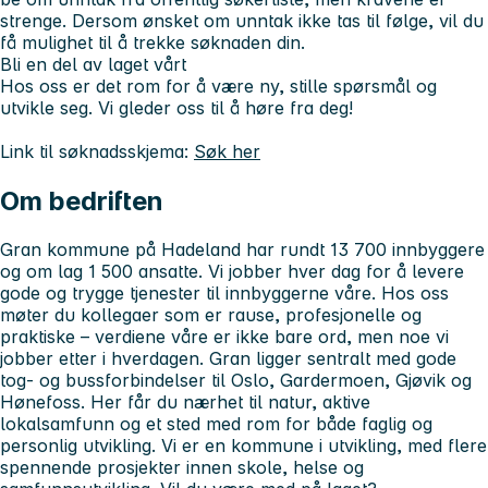
strenge. Dersom ønsket om unntak ikke tas til følge, vil du
få mulighet til å trekke søknaden din.
Bli en del av laget vårt
Hos oss er det rom for å være ny, stille spørsmål og
utvikle seg. Vi gleder oss til å høre fra deg!
Link til søknadsskjema:
Søk her
Om bedriften
Gran kommune på Hadeland har rundt 13 700 innbyggere
og om lag 1 500 ansatte. Vi jobber hver dag for å levere
gode og trygge tjenester til innbyggerne våre. Hos oss
møter du kollegaer som er rause, profesjonelle og
praktiske – verdiene våre er ikke bare ord, men noe vi
jobber etter i hverdagen. Gran ligger sentralt med gode
tog- og bussforbindelser til Oslo, Gardermoen, Gjøvik og
Hønefoss. Her får du nærhet til natur, aktive
lokalsamfunn og et sted med rom for både faglig og
personlig utvikling. Vi er en kommune i utvikling, med flere
spennende prosjekter innen skole, helse og