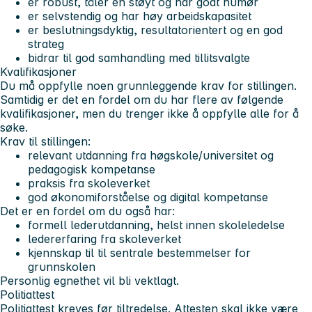
er robust, tåler en støyt og har godt humør
er selvstendig og har høy arbeidskapasitet
er beslutningsdyktig, resultatorientert og en god
strateg
bidrar til god samhandling med tillitsvalgte
Kvalifikasjoner
Du må oppfylle noen grunnleggende krav for stillingen.
Samtidig er det en fordel om du har flere av følgende
kvalifikasjoner, men du trenger ikke å oppfylle alle for å
søke.
Krav til stillingen:
relevant utdanning fra høgskole/universitet og
pedagogisk kompetanse
praksis fra skoleverket
god økonomiforståelse og digital kompetanse
Det er en fordel om du også har:
formell lederutdanning, helst innen skoleledelse
ledererfaring fra skoleverket
kjennskap til til sentrale bestemmelser for
grunnskolen
Personlig egnethet vil bli vektlagt.
Politiattest
Politiattest kreves før tiltredelse. Attesten skal ikke være