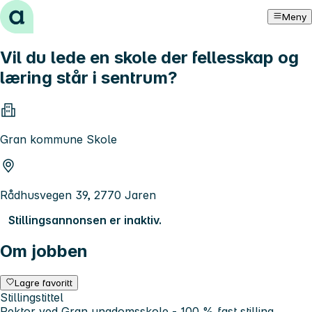
Hopp til innhold
Meny
Vil du lede en skole der fellesskap og
læring står i sentrum?
Gran kommune Skole
Rådhusvegen 39, 2770 Jaren
Stillingsannonsen er inaktiv.
Om jobben
Lagre favoritt
Stillingstittel
Rektor ved Gran ungdomsskole - 100 % fast stilling