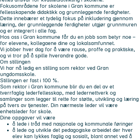
Fokusområdene for skolene i Gran kommune er
fellesskapende didaktikk og grunnleggende ferdigheter.
Dette innebærer et tydelig fokus på inkludering gjennom
læring, der grunnleggende ferdigheter utgjør grunnmuren
og er integrert i alle fag.
Hos oss i Gran kommune får du en jobb som betyr noe –
for elevene, kollegaene dine og lokalsamfunnet.
Vi jobber hver dag for å være
rause, proffe og praktiske
,
og vi tror på å spille hverandre gode.
Om stillingen
Vi har nå ledig en stilling som rektor ved Gran
ungdomsskole.
Stillingen er fast i 100 %.
Som rektor i Gran kommune blir du en del av et
tverrfaglig lederfellesskap, med ledernettverk og
samlinger som legger til rette for støtte, utvikling og læring
på tvers av tjenester. Din nærmeste leder vil være
enhetsleder for skole.
Dine oppgaver vil være
å lede i tråd med nasjonale og kommunale føringer
å lede og utvikle det pedagogiske arbeidet der hver
elev kan lykkes faglig og sosialt, blant annet ved å