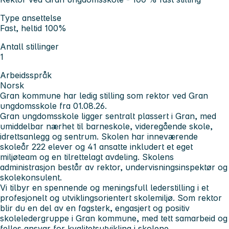
Type ansettelse
Fast, heltid 100%
Antall stillinger
1
Arbeidsspråk
Norsk
Gran kommune har ledig stilling som rektor ved Gran
ungdomsskole fra 01.08.26.
Gran ungdomsskole ligger sentralt plassert i Gran, med
umiddelbar nærhet til barneskole, videregående skole,
idrettsanlegg og sentrum. Skolen har inneværende
skoleår 222 elever og 41 ansatte inkludert et eget
miljøteam og en tilrettelagt avdeling. Skolens
administrasjon består av rektor, undervisningsinspektør og
skolekonsulent.
Vi tilbyr en spennende og meningsfull lederstilling i et
profesjonelt og utviklingsorientert skolemiljø. Som rektor
blir du en del av en fagsterk, engasjert og positiv
skoleledergruppe i Gran kommune, med tett samarbeid og
felles ansvar for kvalitetsutvikling i skolene.