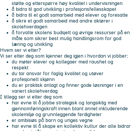
støtte og etterspørre høy kvalitet i undervisningen
å bidra til god utvikling i profesjonsfellesskapet
å bidra til et godt samarbeid med elever og foresatte
å sikre et godt samarbeid med andre aktører i
skolehverdagen
å forvalte skolens budsjett og øvrige ressurser på en
måte som sikrer best mulig handlingsrom for god
læring og utvikling
Hvem ser vi etter?
Vi ser etter deg som kjenner deg igjen i hvordan vi jobber:
du møter elever og kollegaer med raushet og
respekt
du tar ansvar for faglig kvalitet og utøver
profesjonelt skjønn
du er praktisk anlagt og finner gode løsninger i en
variert skolehverdag
I tillegg ser vi etter deg som
har evne til å jobbe strategisk og langsiktig med
gjennomføringskraft innen blant annet inkluderende
skolemiljø og grunnleggende ferdigheter
er ambisiøs på barn og unges vegne
har evne til å skape en kollektiv kultur der alle bidrar