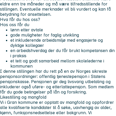
eldre enn tre måneder og må være tilfredsstillende for
stillingen. Eventuelle merknader vil bli vurdert og kan få
betydning for ansettelsen.
Hva får du hos oss?
Hos oss får du
lønn etter avtale
gode muligheter for faglig utvikling
et inkluderende arbeidsmiljø med engasjerte og
dyktige kollegaer
en arbeidshverdag der du får brukt kompetansen din
i praksis
et tett og godt samarbeid mellom skolelederne i
kommunen
I denne stillingen har du rett på en av Norges sikreste
pensjonsordninger: offentlig tjenestepensjon i
Statens
pensjonskasse
. Pensjonen gir deg livsvarig utbetaling og
inkluderer også uføre- og etterlattepensjon. Som medlem
får du gode betingelser på lån og forsikring.
Likestilling og mangfold
Vi i Gran kommune er opptatt av mangfold og oppfordrer
alle kvalifiserte kandidater til å søke, uavhengig av alder,
kjønn, funksjonsnedsettelse eller bakgrunn. Vi