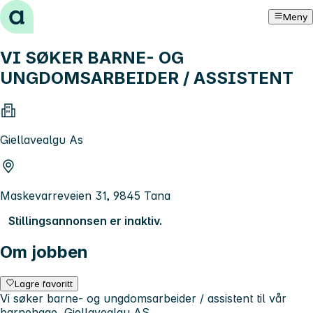
Hopp til innhold
Meny
VI SØKER BARNE- OG
UNGDOMSARBEIDER / ASSISTENT
Giellavealgu As
Maskevarreveien 31, 9845 Tana
Stillingsannonsen er inaktiv.
Om jobben
Lagre favoritt
Vi søker barne- og ungdomsarbeider / assistent til vår
barnehage, Giellavealgu AS