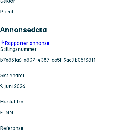
Sektor
Privat
Annonsedata
Rapporter annonse
Stillingsnummer
b7e851a6-a837-4387-aa5f-9ac7b05f3811
Sist endret
9. juni 2026
Hentet fra
FINN
Referanse