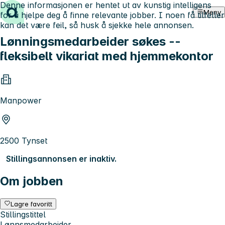
Denne informasjonen er hentet ut av kunstig intelligens
Hopp til innhold
Meny
for å hjelpe deg å finne relevante jobber. I noen få tilfeller
kan det være feil, så husk å sjekke hele annonsen.
Lønningsmedarbeider søkes --
fleksibelt vikariat med hjemmekontor
Manpower
2500 Tynset
Stillingsannonsen er inaktiv.
Om jobben
Lagre favoritt
Stillingstittel
Lønnsmedarbeider