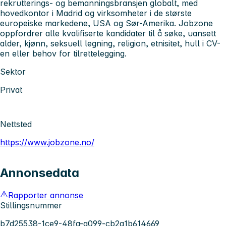
rekrutterings- og bemanningsbransjen globalt, med
hovedkontor i Madrid og virksomheter i de største
europeiske markedene, USA og Sør-Amerika. Jobzone
oppfordrer alle kvalifiserte kandidater til å søke, uansett
alder, kjønn, seksuell legning, religion, etnisitet, hull i CV-
en eller behov for tilrettelegging.
Sektor
Privat
Nettsted
https://www.jobzone.no/
Annonsedata
Rapporter annonse
Stillingsnummer
b7d25538-1ce9-48fa-a099-cb2a1b614669