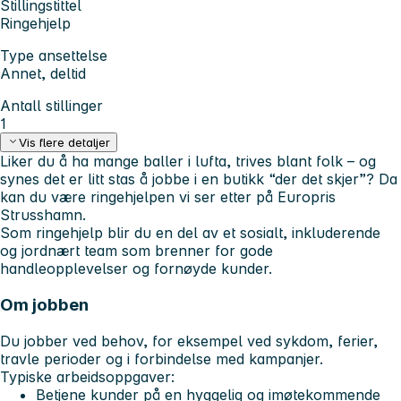
Stillingstittel
Ringehjelp
Type ansettelse
Annet, deltid
Antall stillinger
1
Vis flere detaljer
Liker du å ha mange baller i lufta, trives blant folk – og
synes det er litt stas å jobbe i en butikk “der det skjer”? Da
kan du være ringehjelpen vi ser etter på Europris
Strusshamn.
Som ringehjelp blir du en del av et sosialt, inkluderende
og jordnært team som brenner for gode
handleopplevelser og fornøyde kunder.
Om jobben
Du jobber ved behov, for eksempel ved sykdom, ferier,
travle perioder og i forbindelse med kampanjer.
Typiske arbeidsoppgaver:
Betjene kunder på en hyggelig og imøtekommende