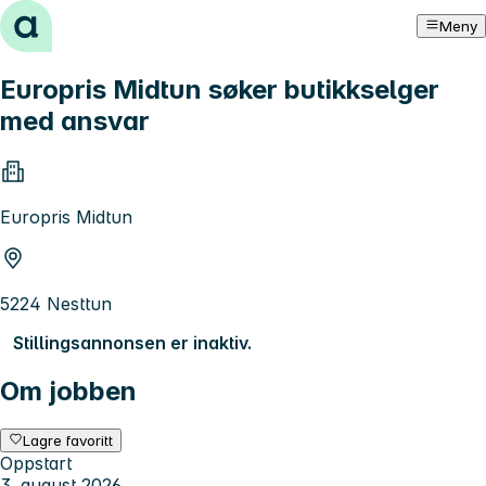
Hopp til innhold
Meny
Europris Midtun søker butikkselger
med ansvar
Europris Midtun
5224 Nesttun
Stillingsannonsen er inaktiv.
Om jobben
Lagre favoritt
Oppstart
3. august 2026