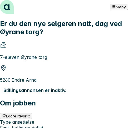
Hopp til innhold
Meny
Er du den nye selgeren natt, dag ved
Øyrane torg?
7-eleven Øyrane torg
5260 Indre Arna
Stillingsannonsen er inaktiv.
Om jobben
Lagre favoritt
Type ansettelse
Fast, heltid og deltid