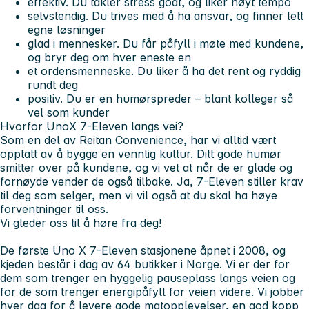
effektiv
. Du takler stress godt, og liker høyt tempo
selvstendig
. Du trives med å ha ansvar, og finner lett
egne løsninger
glad i mennesker
. Du får påfyll i møte med kundene,
og bryr deg om hver eneste en
et ordensmenneske
. Du liker å ha det rent og ryddig
rundt deg
positiv.
Du er en humørspreder – blant kolleger så
vel som kunder
Hvorfor UnoX 7-Eleven langs vei?
Som en del av Reitan Convenience, har vi alltid vært
opptatt av å bygge en vennlig kultur. Ditt gode humør
smitter over på kundene, og vi vet at når de er glade og
fornøyde vender de også tilbake. Ja, 7-Eleven stiller krav
til deg som selger, men vi vil også at du skal ha høye
forventninger til oss.
Vi gleder oss til å høre fra deg!
De første Uno X 7-Eleven stasjonene åpnet i 2008, og
kjeden består i dag av 64 butikker i Norge. Vi er der for
dem som trenger en hyggelig pauseplass langs veien og
for de som trenger energipåfyll for veien videre. Vi jobber
hver dag for å levere gode matopplevelser, en god kopp