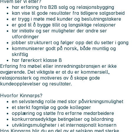
Hvem ser vi etter?
har erfaring fra B2B salg og relasjonsbygging
kan vise til gode resultater fra tidligere salgsarbeid
er trygg i møte med kunder og beslutningstakere
er god til å bygge tillit og langsiktige relasjoner
tar initiativ og ser muligheter der andre ser
utfordringer
jobber strukturert og følger opp det du setter i gang
kommuniserer godt på norsk, både muntlig og
skriftlig
har førerkort klasse B
Erfaring fra møbel eller innredningsbransjen er ikke
avgjørende. Det viktigste er at du er kommersiell,
relasjonssterk og motiveres av å skape gode
kundeopplevelser og resultater.
Hvorfor Kinnarps?
en selvstendig rolle med stor påvirkningsmulighet
et sterkt fagmiljø og gode kollegaer
opplæring og støtte fra erfarne medarbeidere
konkurransedyktige betingelser og bilordning
utviklingsmuligheter i et internasjonalt konsern
Hos Kinnarps blir du en del av et selskap med sterke