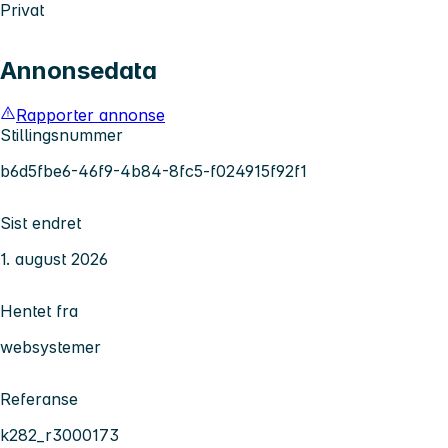
Privat
Annonsedata
Rapporter annonse
Stillingsnummer
b6d5fbe6-46f9-4b84-8fc5-f024915f92f1
Sist endret
1. august 2026
Hentet fra
websystemer
Referanse
k282_r3000173