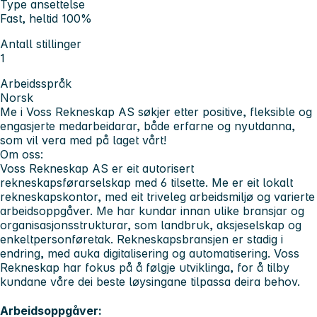
Type ansettelse
Fast, heltid 100%
Antall stillinger
1
Arbeidsspråk
Norsk
Me i Voss Rekneskap AS søkjer etter positive, fleksible og
engasjerte medarbeidarar, både erfarne og nyutdanna,
som vil vera med på laget vårt!
Om oss:
Voss Rekneskap AS er eit autorisert
rekneskapsførarselskap med 6 tilsette. Me er eit lokalt
rekneskapskontor, med eit triveleg arbeidsmiljø og varierte
arbeidsoppgåver. Me har kundar innan ulike bransjar og
organisasjonsstrukturar, som landbruk, aksjeselskap og
enkeltpersonføretak. Rekneskapsbransjen er stadig i
endring, med auka digitalisering og automatisering. Voss
Rekneskap har fokus på å følgje utviklinga, for å tilby
kundane våre dei beste løysingane tilpassa deira behov.
Arbeidsoppgåver: