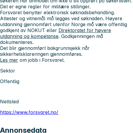
søkeren har anmodet om ikke å bli oppført på søkerlisten.
Det er egne regler for militære stillinger.
Forsvaret benytter elektronisk søknadsbehandling.
Attester og vitnemål
må
legges ved søknaden. Høyere
utdanning gjennomført utenfor Norge må være offentlig
godkjent av NOKUT eller
Direktoratet for høyere
utdanning og kompetanse
. Godkjenningen må
dokumenteres.
Det blir gjennomført bakgrunnsjekk når
sikkerhetsklareringen gjennomføres.
Les mer
om jobb i Forsvaret.
Sektor
Offentlig
Nettsted
https://www.forsvaret.no/
Annonsedata