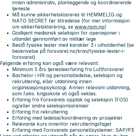
innen administrativ, planleggende og koordinerende
tjeneste
Må kunne sikkerhetsklareres til HEMMELIG og
NATO SECRET før tiltredelse (for mer informasjon
om sikkerhetsklarering, se
www.nsm.no
)
Godkjent medisinsk seleksjon for operasjoner i
utlandet gjennomført av militær lege
Bestå fysiske tester med karakter 3 i utholdenhet (se
beskrivelse på forsvaret.no/krav/fysiske-tester-i-
forsvaret)
Følgende erfaring kan også være relevant:
Minimum 5 års tjenesteerfaring fra Luftforsvaret
Bachelor i HR og personalledelse, seleksjon og
rekruttering, eller utdanning innen
organisasjonspsykologi. Annen relevant utdanning,
som f.eks. krigsskole vil også vektes.
Erfaring fra Forsvarets opptak og seleksjon (FOS)
og/eller andre seleksjonsarenaer
Erfaring fra rekruttering
Erfaring med ledelse/koordinering av prosjekter
Relevante kurs innenfor rekrutteringsfaget
Erfaring med Forsvarets personellsystemer: SAP/P3