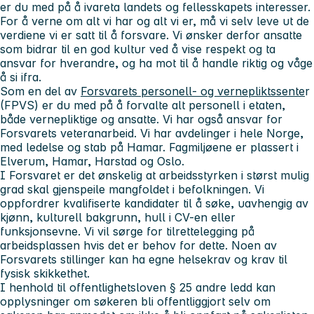
er du med på å ivareta landets og fellesskapets interesser.
For å verne om alt vi har og alt vi er, må vi selv leve ut de
verdiene vi er satt til å forsvare. Vi ønsker derfor ansatte
som bidrar til en god kultur ved å vise respekt og ta
ansvar for hverandre, og ha mot til å handle riktig og våge
å si ifra.
Som en del av
Forsvarets personell- og vernepliktssente
r
(FPVS) er du med på å forvalte alt personell i etaten,
både vernepliktige og ansatte. Vi har også ansvar for
Forsvarets veteranarbeid. Vi har avdelinger i hele Norge,
med ledelse og stab på Hamar. Fagmiljøene er plassert i
Elverum, Hamar, Harstad og Oslo.
I Forsvaret er det ønskelig at arbeidsstyrken i størst mulig
grad skal gjenspeile mangfoldet i befolkningen. Vi
oppfordrer kvalifiserte kandidater til å søke, uavhengig av
kjønn, kulturell bakgrunn, hull i CV-en eller
funksjonsevne. Vi vil sørge for tilrettelegging på
arbeidsplassen hvis det er behov for dette. Noen av
Forsvarets stillinger kan ha egne helsekrav og krav til
fysisk skikkethet.
I henhold til offentlighetsloven § 25 andre ledd kan
opplysninger om søkeren bli offentliggjort selv om