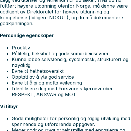
Legg ved attester og vitnemål når du søker. Hvis du har
fullført høyere utdanning utenfor Norge, må denne være
godkjent av Direktoratet for høyere utdanning og
kompetanse (tidligere NOKUT), og du må dokumentere
godkjenningen.
Personlige egenskaper
Proaktiv
Pålitelig, ﬂeksibel og gode samarbeidsevner
Kunne jobbe selvstendig, systematisk, strukturert og
nøyaktig
Evne til helhetsoversikt
Opptatt av å yte god service
Evne til å gi og motta veiledning
Identifisere deg med Forsvarets kjerneverdier
RESPEKT, ANSVAR og MOT
Vi tilbyr
Gode muligheter for personlig og faglig utvikling med
spennende og utfordrende oppgaver.
Meget godt og trygt arbeidsmiljø med engasjerte og