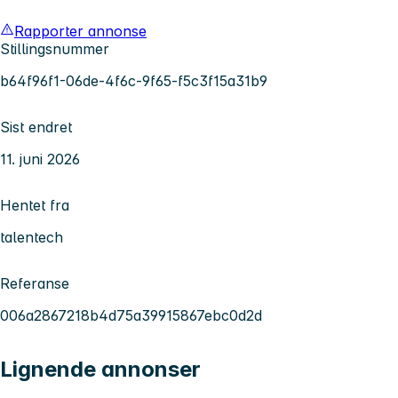
Rapporter annonse
Stillingsnummer
b64f96f1-06de-4f6c-9f65-f5c3f15a31b9
Sist endret
11. juni 2026
Hentet fra
talentech
Referanse
006a2867218b4d75a39915867ebc0d2d
Lignende annonser