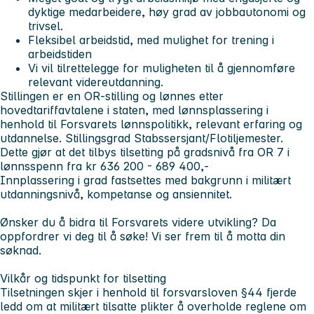
dyktige medarbeidere, høy grad av jobbautonomi og
trivsel.
Fleksibel arbeidstid, med mulighet for trening i
arbeidstiden
Vi vil tilrettelegge for muligheten til å gjennomføre
relevant videreutdanning.
Stillingen er en OR-stilling og lønnes etter
hovedtariffavtalene i staten, med lønnsplassering i
henhold til Forsvarets lønnspolitikk, relevant erfaring og
utdannelse. Stillingsgrad Stabssersjant/Flotiljemester.
Dette gjør at det tilbys tilsetting på gradsnivå fra OR 7 i
lønnsspenn fra kr 636 200 - 689 400,-
Innplassering i grad fastsettes med bakgrunn i militært
utdanningsnivå, kompetanse og ansiennitet.
Ønsker du å bidra til Forsvarets videre utvikling? Da
oppfordrer vi deg til å søke! Vi ser frem til å motta din
søknad.
Vilkår og tidspunkt for tilsetting
Tilsetningen skjer i henhold til forsvarsloven §44 fjerde
ledd om at militært tilsatte plikter å overholde reglene om