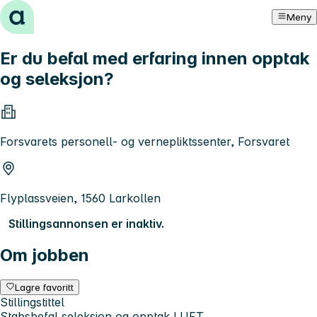
Hopp til innhold
Meny
Er du befal med erfaring innen opptak
og seleksjon?
Forsvarets personell- og vernepliktssenter, Forsvaret
Flyplassveien, 1560 Larkollen
Stillingsannonsen er inaktiv.
Om jobben
Lagre favoritt
Stillingstittel
Stabsbefal seleksjon og opptak LUFT