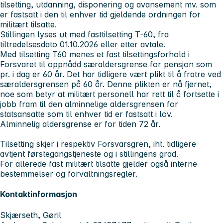
tilsetting, utdanning, disponering og avansement mv. som
er fastsatt i den til enhver tid gjeldende ordningen for
militært tilsatte.
Stillingen lyses ut med fasttilsetting T-60, fra
tiltredelsesdato 01.10.2026 eller etter avtale.
Med tilsetting T60 menes et fast tilsettingsforhold i
Forsvaret til oppnådd særaldersgrense for pensjon som
pr. i dag er 60 år. Det har tidligere vært plikt til å fratre ved
særaldersgrensen på 60 år. Denne plikten er nå fjernet,
noe som betyr at militært personell har rett til å fortsette i
jobb fram til den alminnelige aldersgrensen for
statsansatte som til enhver tid er fastsatt i lov.
Alminnelig aldersgrense er for tiden 72 år.
Tilsetting skjer i respektiv Forsvarsgren, iht. tidligere
avtjent førstegangstjeneste og i stillingens grad.
For allerede fast militært tilsatte gjelder også interne
bestemmelser og forvaltningsregler.
Kontaktinformasjon
Skjærseth, Gøril