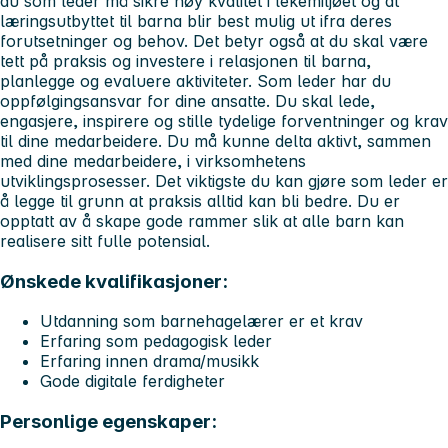
du som leder må sikre høy kvalitet i lekemiljøet og at
læringsutbyttet til barna blir best mulig ut ifra deres
forutsetninger og behov. Det betyr også at du skal være
tett på praksis og investere i relasjonen til barna,
planlegge og evaluere aktiviteter. Som leder har du
oppfølgingsansvar for dine ansatte. Du skal lede,
engasjere, inspirere og stille tydelige forventninger og krav
til dine medarbeidere. Du må kunne delta aktivt, sammen
med dine medarbeidere, i virksomhetens
utviklingsprosesser. Det viktigste du kan gjøre som leder er
å legge til grunn at praksis alltid kan bli bedre. Du er
opptatt av å skape gode rammer slik at alle barn kan
realisere sitt fulle potensial.
Ønskede kvalifikasjoner:
Utdanning som barnehagelærer er et krav
Erfaring som pedagogisk leder
Erfaring innen drama/musikk
Gode digitale ferdigheter
Personlige egenskaper: