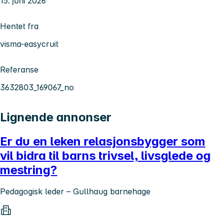
15. juni 2026
Hentet fra
visma-easycruit
Referanse
3632803_169067_no
Lignende annonser
Er du en leken relasjonsbygger som
vil bidra til barns trivsel, livsglede og
mestring?
Pedagogisk leder – Gullhaug barnehage