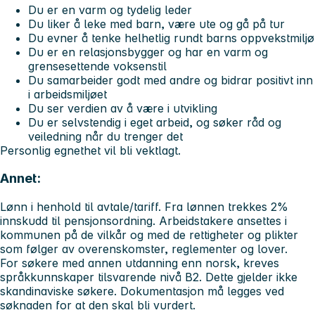
Du er en varm og tydelig leder
Du liker å leke med barn, være ute og gå på tur
Du evner å tenke helhetlig rundt barns oppvekstmiljø
Du er en relasjonsbygger og har en varm og
grensesettende voksenstil
Du samarbeider godt med andre og bidrar positivt inn
i arbeidsmiljøet
Du ser verdien av å være i utvikling
Du er selvstendig i eget arbeid, og søker råd og
veiledning når du trenger det
Personlig egnethet vil bli vektlagt.
Annet:
Lønn i henhold til avtale/tariff. Fra lønnen trekkes 2%
innskudd til pensjonsordning. Arbeidstakere ansettes i
kommunen på de vilkår og med de rettigheter og plikter
som følger av overenskomster, reglementer og lover.
For søkere med annen utdanning enn norsk, kreves
språkkunnskaper tilsvarende nivå B2. Dette gjelder ikke
skandinaviske søkere. Dokumentasjon må legges ved
søknaden for at den skal bli vurdert.