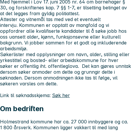
Med hjemmel i Lov 17. juni 2005 nr. 64 om barnehager §
30, og forskriftenes kap. 7 §§ 1-7, er tilsetting betinget av
at det legges fram gyldig politiattest.
Attester og vitnemål tas med ved et eventuelt
intervju. Kommunen er opptatt av mangfold og vi
oppfordrer alle kvalifiserte kandidater til å søke jobb hos
oss uansett alder, kjønn, funksjonsevne eller kulturell
bakgrunn. Vi jobber sammen for et godt og inkluderende
arbeidsmiljø.
Søkerlister med opplysninger om navn, alder, stilling eller
yrkestittel og bosted- eller arbeidskommune for hver
søker er offentlig iht. offentleglova. Det kan gjøres unntak
dersom søker anmoder om dette og grunngir dette i
søknaden. Dersom anmodningen ikke tas til følge, vil
søkeren varsles om dette.
Link til søknadsskjema:
Søk her
Om bedriften
Holmestrand kommune har ca. 27 000 innbyggere og ca.
1 800 årsverk. Kommunen ligger vakkert til med lang