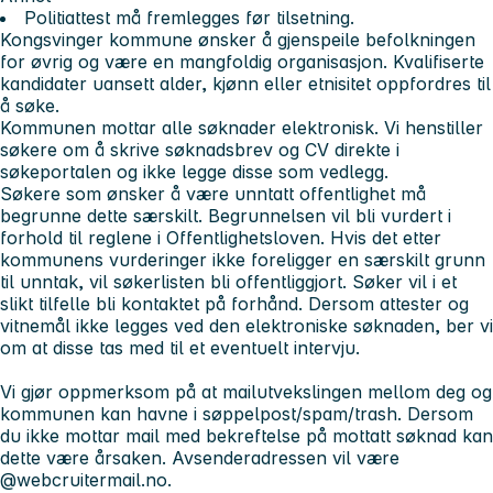
Politiattest må fremlegges før tilsetning.
Kongsvinger kommune ønsker å gjenspeile befolkningen
for øvrig og være en mangfoldig organisasjon. Kvalifiserte
kandidater uansett alder, kjønn eller etnisitet oppfordres til
å søke.
Kommunen mottar alle søknader elektronisk. Vi henstiller
søkere om å skrive søknadsbrev og CV direkte i
søkeportalen og ikke legge disse som vedlegg.
Søkere som ønsker å være unntatt offentlighet må
begrunne dette særskilt. Begrunnelsen vil bli vurdert i
forhold til reglene i Offentlighetsloven. Hvis det etter
kommunens vurderinger ikke foreligger en særskilt grunn
til unntak, vil søkerlisten bli offentliggjort. Søker vil i et
slikt tilfelle bli kontaktet på forhånd. Dersom attester og
vitnemål ikke legges ved den elektroniske søknaden, ber vi
om at disse tas med til et eventuelt intervju.
Vi gjør oppmerksom på at mailutvekslingen mellom deg og
kommunen kan havne i søppelpost/spam/trash. Dersom
du ikke mottar mail med bekreftelse på mottatt søknad kan
dette være årsaken. Avsenderadressen vil være
@webcruitermail.no.