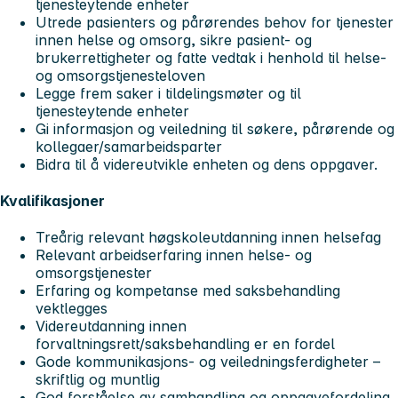
tjenesteytende enheter
Utrede pasienters og pårørendes behov for tjenester
innen helse og omsorg, sikre pasient- og
brukerrettigheter og fatte vedtak i henhold til helse-
og omsorgstjenesteloven
Legge frem saker i tildelingsmøter og til
tjenesteytende enheter
Gi informasjon og veiledning til søkere, pårørende og
kollegaer/samarbeidsparter
Bidra til å videreutvikle enheten og dens oppgaver.
Kvalifikasjoner
Treårig relevant høgskoleutdanning innen helsefag
Relevant arbeidserfaring innen helse- og
omsorgstjenester
Erfaring og kompetanse med saksbehandling
vektlegges
Videreutdanning innen
forvaltningsrett/saksbehandling er en fordel
Gode kommunikasjons- og veiledningsferdigheter –
skriftlig og muntlig
God forståelse av samhandling og oppgavefordeling