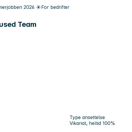
erjobben
2026
☀️
For bedrifter
ocused Team
Type ansettelse
Vikariat, heltid 100%