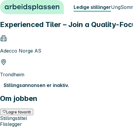
Hopp til innhold
Ledige stillinger
Ung
Somm
Experienced Tiler – Join a Quality-F
Adecco Norge AS
Trondheim
Stillingsannonsen er inaktiv.
Om jobben
Lagre favoritt
Stillingstittel
Flislegger