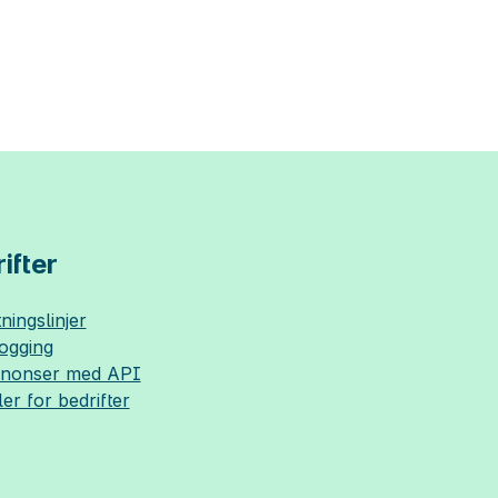
ifter
ningslinjer
logging
nnonser med API
ler for bedrifter