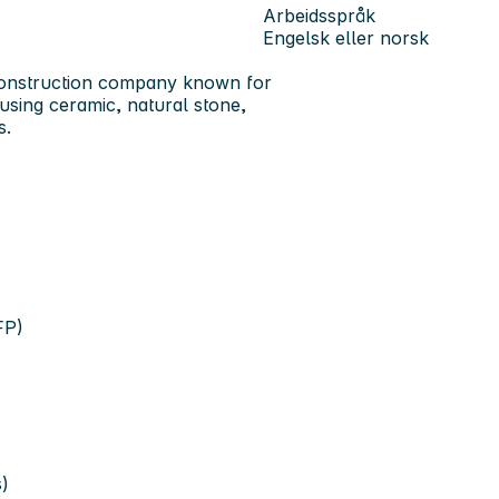
Arbeidsspråk
Engelsk eller norsk
 construction company known for
 using ceramic, natural stone,
s.
FP)
)