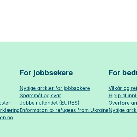
For jobbsøkere
For bedr
Nyttige artikler for jobbsøkere
Vilkår og ret
Spørsmål og svar
Hjelp til inn
sler
Jobbe i utlandet (EURES)
Overføre a
erklæring
Information to refugees from Ukraine
Nyttige artik
sen.no