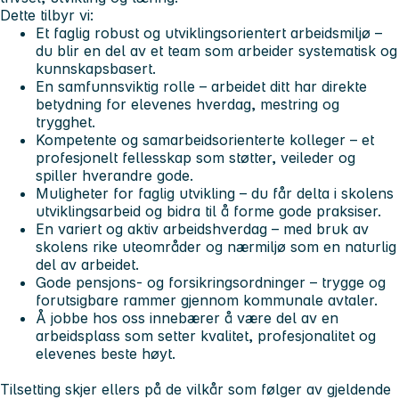
Dette tilbyr vi:
Et faglig robust og utviklingsorientert arbeidsmiljø –
du blir en del av et team som arbeider systematisk og
kunnskapsbasert.
En samfunnsviktig rolle – arbeidet ditt har direkte
betydning for elevenes hverdag, mestring og
trygghet.
Kompetente og samarbeidsorienterte kolleger – et
profesjonelt fellesskap som støtter, veileder og
spiller hverandre gode.
Muligheter for faglig utvikling – du får delta i skolens
utviklingsarbeid og bidra til å forme gode praksiser.
En variert og aktiv arbeidshverdag – med bruk av
skolens rike uteområder og nærmiljø som en naturlig
del av arbeidet.
Gode pensjons- og forsikringsordninger – trygge og
forutsigbare rammer gjennom kommunale avtaler.
Å jobbe hos oss innebærer å være del av en
arbeidsplass som setter kvalitet, profesjonalitet og
elevenes beste høyt.
Tilsetting skjer ellers på de vilkår som følger av gjeldende