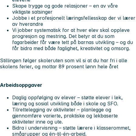
Skape trygge og gode relasjoner – en av våre
viktigste satsinger
Jobbe i et profesjonelt læringsfellesskap der vi lærer
av hverandre
Vi jobber systematisk for at hver elev skal oppleve
progresjon og mestring. Det betyr at du som
fagarbeider får være tett på barnas utvikling – og du
får bidra med både faglighet, kreativitet og omsorg.
Stillingen følger skoleruten som vil si at du har fri i alle
skolens ferier, og mottar 89 prosent lønn hele året
Arbeidsoppgaver
Daglig oppfølging av elever – støtte elever i lek,
læring og sosial utvikling både i skole og SFO.
Tilrettelegging av aktiviteter – planlegge og
gjennomføre varierte, praktiske og lekbaserte
aktiviteter inne og ute.
Bidra i undervisning – støtte lærere i klasserommet,
smågrupper og én-til-én-arbeid.