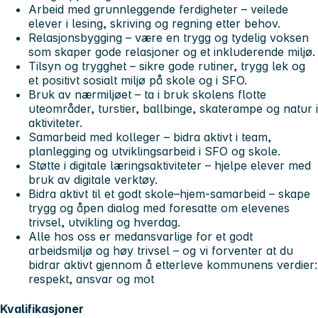
Arbeid med grunnleggende ferdigheter – veilede
elever i lesing, skriving og regning etter behov.
Relasjonsbygging – være en trygg og tydelig voksen
som skaper gode relasjoner og et inkluderende miljø.
Tilsyn og trygghet – sikre gode rutiner, trygg lek og
et positivt sosialt miljø på skole og i SFO.
Bruk av nærmiljøet – ta i bruk skolens flotte
uteområder, turstier, ballbinge, skaterampe og natur i
aktiviteter.
Samarbeid med kolleger – bidra aktivt i team,
planlegging og utviklingsarbeid i SFO og skole.
Støtte i digitale læringsaktiviteter – hjelpe elever med
bruk av digitale verktøy.
Bidra aktivt til et godt skole–hjem-samarbeid – skape
trygg og åpen dialog med foresatte om elevenes
trivsel, utvikling og hverdag.
Alle hos oss er medansvarlige for et godt
arbeidsmiljø og høy trivsel – og vi forventer at du
bidrar aktivt gjennom å etterleve kommunens verdier:
respekt, ansvar og mot
Kvalifikasjoner