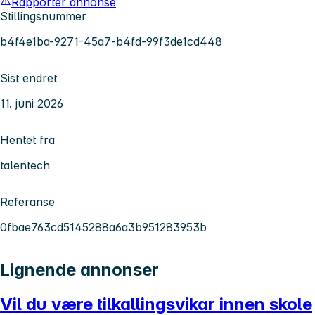
Rapporter annonse
Stillingsnummer
b4f4e1ba-9271-45a7-b4fd-99f3de1cd448
Sist endret
11. juni 2026
Hentet fra
talentech
Referanse
0fbae763cd5145288a6a3b951283953b
Lignende annonser
Vil du være tilkallingsvikar innen skole