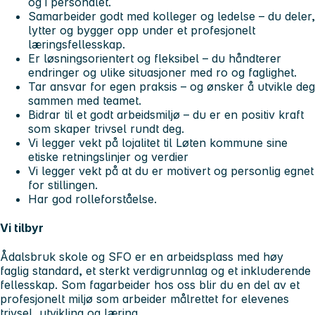
og i personalet.
Samarbeider godt med kolleger og ledelse – du deler,
lytter og bygger opp under et profesjonelt
læringsfellesskap.
Er løsningsorientert og fleksibel – du håndterer
endringer og ulike situasjoner med ro og faglighet.
Tar ansvar for egen praksis – og ønsker å utvikle deg
sammen med teamet.
Bidrar til et godt arbeidsmiljø – du er en positiv kraft
som skaper trivsel rundt deg.
Vi legger vekt på lojalitet til Løten kommune sine
etiske retningslinjer og verdier
Vi legger vekt på at du er motivert og personlig egnet
for stillingen.
Har god rolleforståelse.
Vi tilbyr
Ådalsbruk skole og SFO er en arbeidsplass med høy
faglig standard, et sterkt verdigrunnlag og et inkluderende
fellesskap. Som fagarbeider hos oss blir du en del av et
profesjonelt miljø som arbeider målrettet for elevenes
trivsel, utvikling og læring.