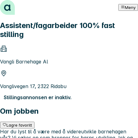
Hopp til innhold
Meny
Assistent/fagarbeider 100% fast
stilling
Vangli Barnehage Al
Vanglivegen 17, 2322 Ridabu
Stillingsannonsen er inaktiv.
Om jobben
Lagre favoritt
Har du lyst til å være med å videreutvikle barnehagen
vår? Vi søker en som brenner for barns utvikling, lek og