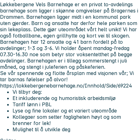
Løkkebergene Vels Barnehage er en privat to-avdelings
barnehage som ligger i skjønne omgivelser på Bragernes i
Drammen. Barnehagen ligger midt i en kommunal park
uten gjerder. Barn og ansatte har derfor hele parken som
sin lekeplass. Dette gjør uteområdet vårt helt unikt! Vi har
også fotballbane, egen grillhytte og kort vei til skogen.
Barnehagen har 12 ansatte og 41 barn fordelt på to
avdelinger; 1-3 og 3-6. Vi holder åpent mandag-fredag
07.30-16.30 noe som betyr stor voksentetthet på begge
avdelinger. Barnehagen er i tillegg sommerstengt i juli
måned, og stengt i juleferien og påskeferien.
Se vår spennende og flotte årsplan med visjonen vår; Vi
tar barnas følelser på alvor!
https://lokkebergenebarnehage.no/Innhold/Side/69224
Vi tilbyr deg:
Et inkluderende og humoristisk arbeidsmiljø
Tariff lønn i PBL
Lyse og fine lokaler og et variert uteområde
Kollegaer som setter fagligheten høyt og som
brenner for lek!
Mulighet til å utvikle deg