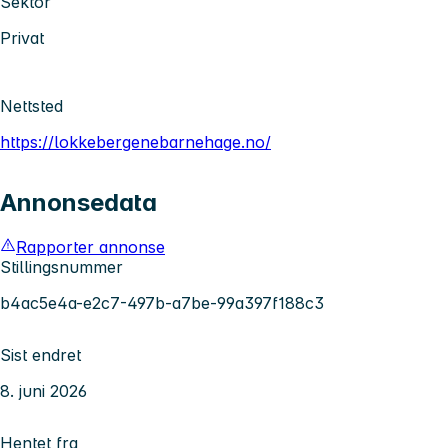
Sektor
Privat
Nettsted
https://lokkebergenebarnehage.no/
Annonsedata
Rapporter annonse
Stillingsnummer
b4ac5e4a-e2c7-497b-a7be-99a397f188c3
Sist endret
8. juni 2026
Hentet fra