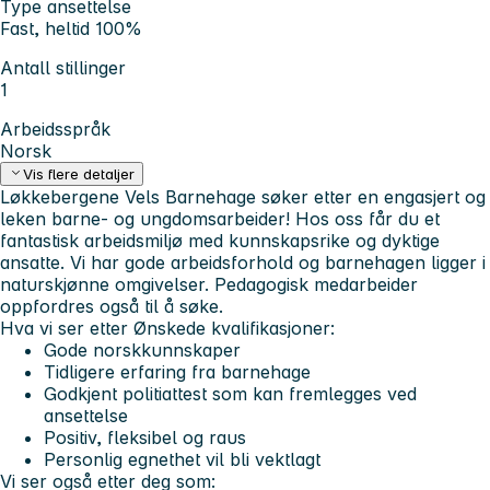
Type ansettelse
Fast, heltid 100%
Antall stillinger
1
Arbeidsspråk
Norsk
Vis flere detaljer
Løkkebergene Vels Barnehage søker etter en engasjert og
leken barne- og ungdomsarbeider! Hos oss får du et
fantastisk arbeidsmiljø med kunnskapsrike og dyktige
ansatte. Vi har gode arbeidsforhold og barnehagen ligger i
naturskjønne omgivelser. Pedagogisk medarbeider
oppfordres også til å søke.
Hva vi ser etter
Ønskede kvalifikasjoner:
Gode norskkunnskaper
Tidligere erfaring fra barnehage
Godkjent politiattest som kan fremlegges ved
ansettelse
Positiv, fleksibel og raus
Personlig egnethet vil bli vektlagt
Vi ser også etter deg som: