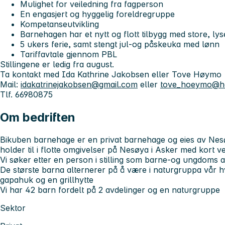
Mulighet for veiledning fra fagperson
En engasjert og hyggelig foreldregruppe
Kompetanseutvikling
Barnehagen har et nytt og flott tilbygg med store, lys
5 ukers ferie, samt stengt jul-og påskeuka med lønn
Tariffavtale gjennom PBL
Stillingene er ledig fra august.
Ta kontakt med Ida Kathrine Jakobsen eller Tove Høymo
Mail:
idakatrinejakobsen@gmail.com
eller
tove_hoeymo@ho
Tlf. 66980875
Om bedriften
Bikuben barnehage er en privat barnehage og eies av Nesø
holder til i flotte omgivelser på Nesøya i Asker med kort vei
Vi søker etter en person i stilling som barne-og ungdoms a
De største barna alternerer på å være i naturgruppa vår h
gapahuk og en grillhytte
Vi har 42 barn fordelt på 2 avdelinger og en naturgruppe
Sektor