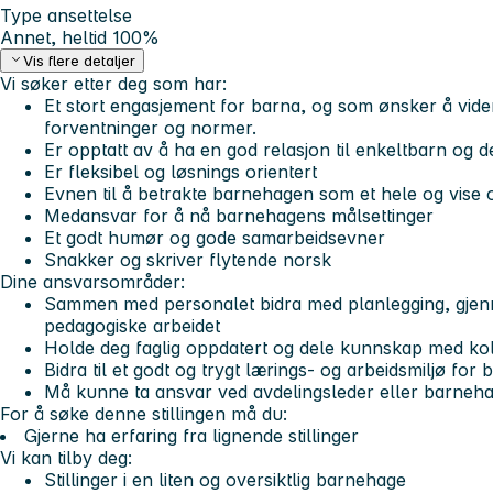
Type ansettelse
Annet, heltid 100%
Vis flere detaljer
Vi søker etter deg som har:
Et stort engasjement for barna, og som ønsker å vide
forventninger og normer.
Er opptatt av å ha en god relasjon til enkeltbarn og d
Er fleksibel og løsnings orientert
Evnen til å betrakte barnehagen som et hele og vise 
Medansvar for å nå barnehagens målsettinger
Et godt humør og gode samarbeidsevner
Snakker og skriver flytende norsk
Dine ansvarsområder:
Sammen med personalet bidra med planlegging, gjen
pedagogiske arbeidet
Holde deg faglig oppdatert og dele kunnskap med ko
Bidra til et godt og trygt lærings- og arbeidsmiljø for
Må kunne ta ansvar ved avdelingsleder eller barneh
For å søke denne stillingen må du:
Gjerne ha erfaring fra lignende stillinger
Vi kan tilby deg:
Stillinger i en liten og oversiktlig barnehage