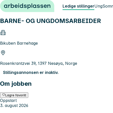
Hopp til innhold
Ledige stillinger
Ung
Somm
BARNE- OG UNGDOMSARBEIDER
Bikuben Barnehage
Rosenkrantzvei 39, 1397 Nesøya, Norge
Stillingsannonsen er inaktiv.
Om jobben
Lagre favoritt
Oppstart
3. august 2026