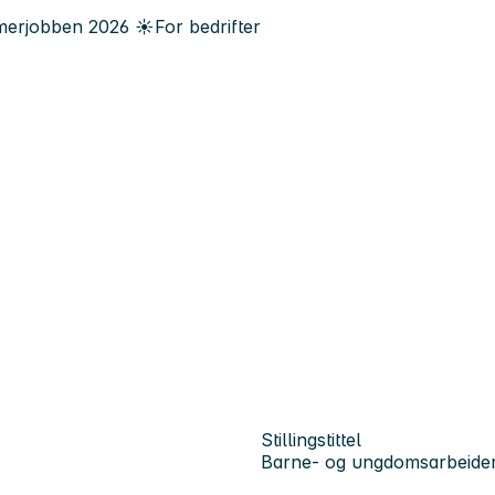
erjobben
2026
☀️
For bedrifter
Stillingstittel
Barne- og ungdomsarbeide