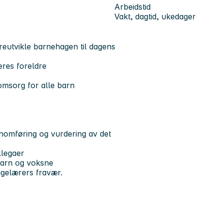
Arbeidstid
Vakt, dagtid, ukedager
reutvikle barnehagen til dagens
eres foreldre
omsorg for alle barn
nomføring og vurdering av det
llegaer
 barn og voksne
agelærers fravær.