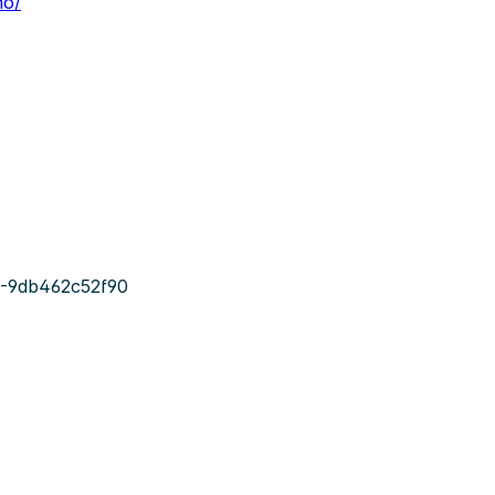
no/
-9db462c52f90