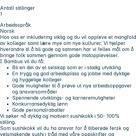
Antall stillinger
1
Arbeidsspråk
Norsk
Hos oss er inkludering viktig og du vil oppleve et mangfold
av kolleger samt lære mye om nye kulturer. Vi hjelper
hverandre til å bli gode og sammen har vi felles mål om å
bringe folk sammen gjennom gode matopplevelser.
I Bambus vil du få:
Bli en del av et selskap som er i stadig utvikling
En trygg og god arbeidsplass og jobbe med dyktige
og hyggelige kolleger
Gode muligheter til å prøve ut nye arbeidsoppgaver
og ansvarsområder
Spennende utviklings- og karrieremuligheter
Konkurransedyktig lønn
Gode personalrabatter
Vi søker nå dyktig og motivert sushikokk i 50- 100%
stilling.
Som sushikokk vil du ha ansvar for å tilberede fersk og
velsmakende sushi i tråd med våre oppskrifter og